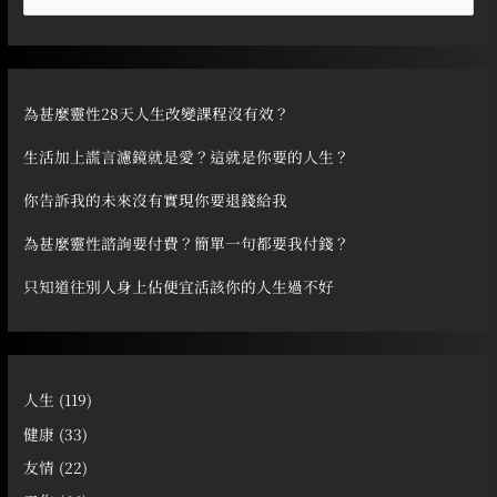
尋
關
鍵
字
為甚麼靈性28天人生改變課程沒有效？
:
生活加上謊言濾鏡就是愛？這就是你要的人生？
你告訴我的未來沒有實現你要退錢給我
為甚麼靈性諮詢要付費？簡單一句都要我付錢？
只知道往別人身上佔便宜活該你的人生過不好
人生
(119)
健康
(33)
友情
(22)