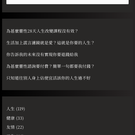
尋
關
鍵
字
為甚麼靈性28天人生改變課程沒有效？
:
生活加上謊言濾鏡就是愛？這就是你要的人生？
你告訴我的未來沒有實現你要退錢給我
為甚麼靈性諮詢要付費？簡單一句都要我付錢？
只知道往別人身上佔便宜活該你的人生過不好
人生
(119)
健康
(33)
友情
(22)