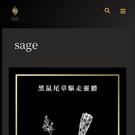
跳
至
主
要
內
容
sage
黑
鼠
尾
草
驅
走
靈
體