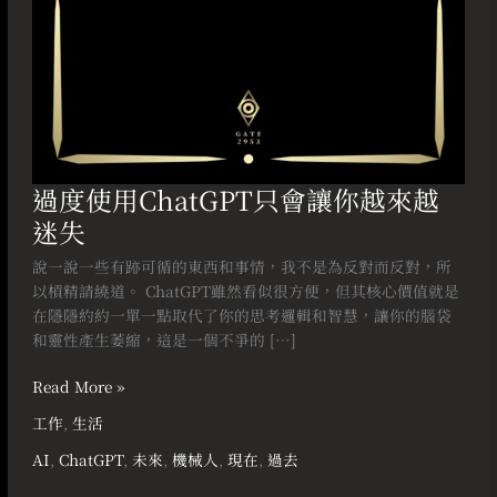
越
迷
失
過度使用ChatGPT只會讓你越來越
迷失
說一說一些有跡可循的東西和事情，我不是為反對而反對，所
以槓精請繞道。 ChatGPT雖然看似很方便，但其核心價值就是
在隱隱約約一單一點取代了你的思考邏輯和智慧，讓你的腦袋
和靈性產生萎縮，這是一個不爭的 […]
Read More »
工作
,
生活
AI
,
ChatGPT
,
未來
,
機械人
,
現在
,
過去