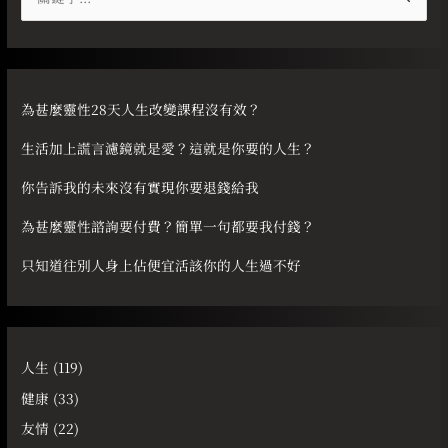
尋
關
鍵
字
為甚麼靈性28天人生改變課程沒有效？
:
生活加上謊言濾鏡就是愛？這就是你要的人生？
你告訴我的未來沒有實現你要退錢給我
為甚麼靈性諮詢要付費？簡單一句都要我付錢？
只知道往別人身上佔便宜活該你的人生過不好
人生
(119)
健康
(33)
友情
(22)