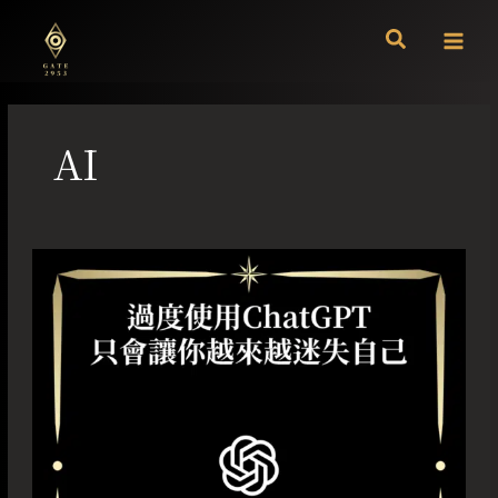
跳
至
主
要
內
容
AI
過
度
使
用
ChatGPT
只
會
讓
你
越
來