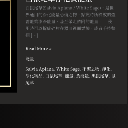
草
白鼠尾草(Salvia Apiana / White Sage)，是世
淨
界通用的淨化能量必備之物，點燃時所釋放的煙
化
霧能夠潔淨能量，甚至帶走依附的能量。 ⠀ 使
負
用時可以拆成碎片在器皿裡面燃燒，或者手持整
能
捆 […]
量
Read More »
能量
Salvia Apiana
,
White Sage
,
不潔之物
,
淨化
,
淨化物品
,
白鼠尾草
,
能量
,
負能量
,
黑鼠尾草
,
鼠
尾草