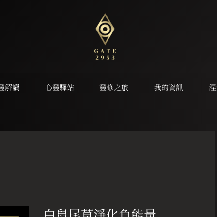
靈解讀
心靈驛站
靈修之旅
我的資訊
涅
白
鼠
白鼠尾草淨化負能量
尾