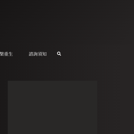
槃重生
諮詢須知