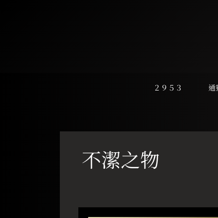
跳
至
主
要
內
容
２９５３
通
不潔之物