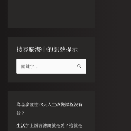
搜尋腦海中的訊號提示
搜
尋
關
鍵
字
為甚麼靈性28天人生改變課程沒有
:
效？
生活加上謊言濾鏡就是愛？這就是