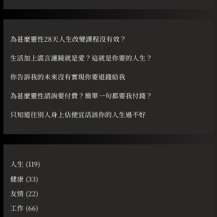
關
鍵
字
為甚麼靈性28天人生改變課程沒有效？
:
生活加上謊言濾鏡就是愛？這就是你要的人生？
你告訴我的未來沒有實現你要退錢給我
為甚麼靈性諮詢要付費？簡單一句都要我付錢？
只知道往別人身上佔便宜活該你的人生過不好
人生
(119)
健康
(33)
友情
(22)
工作
(66)