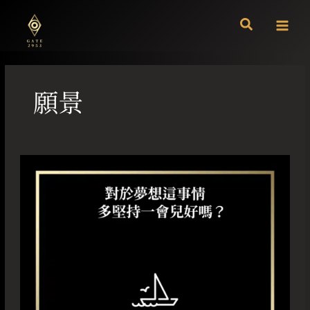
跳
至
主
要
內
容
願景
對
於
夢
想
這
事
情
多
堅
持
一