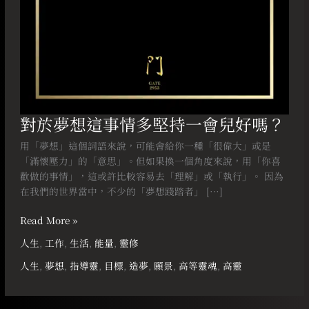
會
兒
好
嗎？
對於夢想這事情多堅持一會兒好嗎？
用「夢想」這個詞語來說，可能會給你一種「很偉大」或是
「滿懷壓力」的「意思」。但如果換一個角度來說，用「你喜
歡做的事情」，這或許比較容易去「理解」或「執行」。 因為
在我們的世界當中，不少的「夢想踐踏者」 […]
Read More »
人生
,
工作
,
生活
,
能量
,
靈修
人生
,
夢想
,
指導靈
,
目標
,
造夢
,
願景
,
高等靈魂
,
高靈