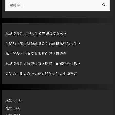
搜
尋
關
鍵
字
為甚麼靈性28天人生改變課程沒有效？
:
生活加上謊言濾鏡就是愛？這就是你要的人生？
你告訴我的未來沒有實現你要退錢給我
為甚麼靈性諮詢要付費？簡單一句都要我付錢？
只知道往別人身上佔便宜活該你的人生過不好
人生
(119)
健康
(33)