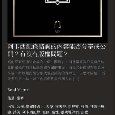
否
分
享
或
公
開？
有
沒
阿卡西記錄諮詢的內容能否分享或公
有
開？有沒有版權問題？
版
權
真的沒有想過這會成為一個「問題」，而且還是客戶很尊重彼
問
此的關係而刻意私訊詢問有關的事兒。而我又好像沒有刻意分
題？
享過，所以藉此機會跟找過我諮詢的客戶也一併思考清楚。 首
先要注意一點，以下內容僅代表我個人在 […]
Read More »
能量
,
靈修
內容
,
公佈
,
塔羅牌占卜
,
天使
,
守護神
,
指導靈
,
發佈
,
神諭卡療
癒
,
諮詢
,
阿卡西記錄
,
靈修
,
靈性
,
靈魂導師們
,
預覽