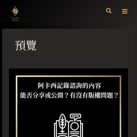
跳
至
主
要
內
容
預覽
阿
卡
西
記
錄
諮
詢
的
內
容
能