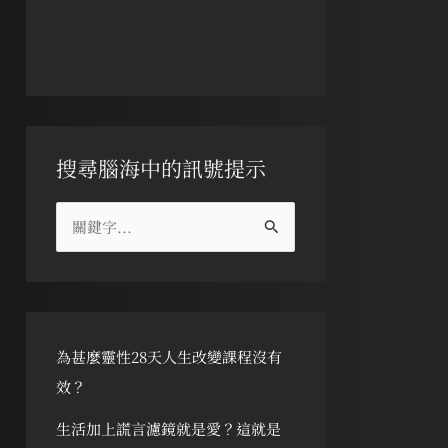
搜尋腦海中的訊號提示
搜
尋
關
鍵
字
為甚麼靈性28天人生改變課程沒有
:
效？
生活加上謊言濾鏡就是愛？這就是