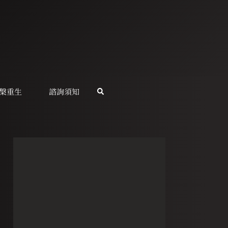
槃重生
諮詢須知