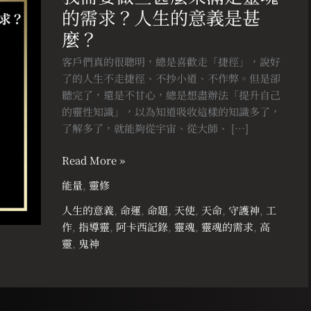
的需求？人生的意義是甚
做
些
麼？
甚
客戶們真的很聰明，總是喜歡走「捷徑」，說好
麼
了的人生不走捷徑、不抄小道、不作弊。但是卻
來
聽完了，還是不甘心，總是想盡辦法「提升自己
滿
的靈性知識」，以為知道吸收這樣的知識多了，
足
了解多了，就能夠從宇宙、從大師、 […]
靈
魂
Read More »
的
需
能量
,
靈修
求？
人生的意義
,
命運
,
命題
,
天使
,
天命
,
守護神
,
工
人
作
,
指導靈
,
阿卡西記錄
,
靈魂
,
靈魂的需求
,
高
生
靈
,
鬼神
的
意
義
是