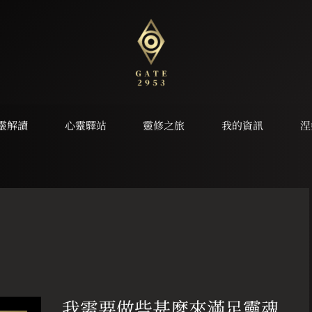
靈解讀
心靈驛站
靈修之旅
我的資訊
涅
我
需
我需要做些甚麼來滿足靈魂
要