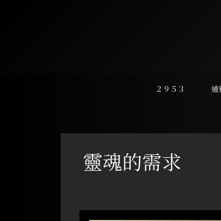
跳
至
主
要
內
容
２９５３
通
靈魂的需求