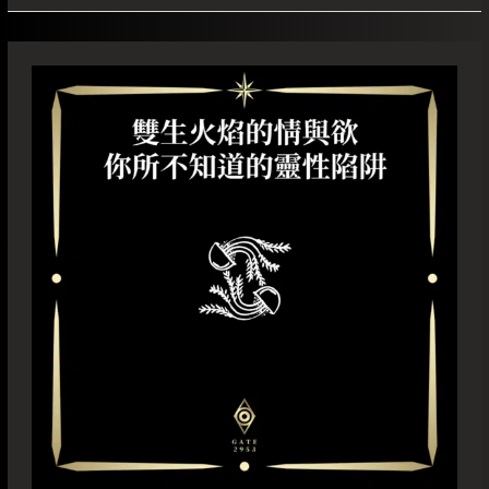
雙
生
火
焰
的
情
與
欲