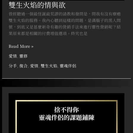
雙生火焰的情與欲
曾經聽過一個最怪誕最荒謬的請教和發問是，問我有沒有療癒
雙生火焰的服務。我內心聽到這樣的問題，是滿腦子的黑人問
號，到底又是甚麼新奇有趣的營銷手法來進行靈性營銷呢？結
果原來都是相關的付費增值選項。終究也是
Read More »
愛情
,
靈修
分手
,
復合
,
愛情
,
雙生火焰
,
靈魂伴侶
捨
不
得
你
靈
魂
伴