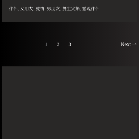
伴侶
,
女朋友
,
愛情
,
男朋友
,
雙生火焰
,
靈魂伴侶
1
2
3
Next
→