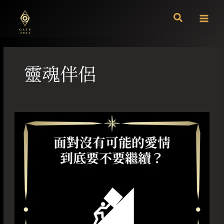
跳
至
主
要
內
容
靈魂伴侶
面
對
沒
有
可
能
的
愛
情
到
底