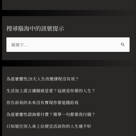
搜尋腦海中的訊號提示
搜
尋
關
鍵
字
為甚麼靈性28天人生改變課程沒有效？
:
生活加上謊言濾鏡就是愛？這就是你要的人生？
你告訴我的未來沒有實現你要退錢給我
為甚麼靈性諮詢要付費？簡單一句都要我付錢？
只知道往別人身上佔便宜活該你的人生過不好