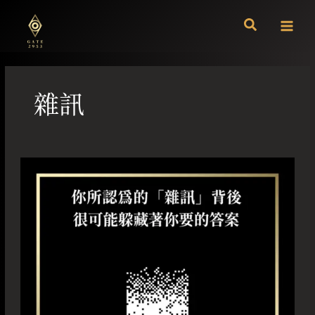
跳
至
主
要
內
容
雜訊
你
所
認
為
的
「雜
訊」
背
後
很
可