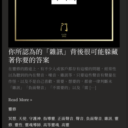
能
躲
藏
著
你
要
的
答
你所認為的「雜訊」背後很可能躲藏
案
著你要的答案
在靈修的路途上，有不少人或客戶都存有這樣的問題，經常性
以為聽到的內在聲音、噪音、雜訊等，只要這些聲音有聲量在
作怪，以及不是自己喜歡、需要、想要的，都會一律判斷未
「雜訊」「負面聲音」「不需要的」以及「需 […]
Read More »
靈修
冥想
,
天使
,
守護神
,
指導靈
,
正面聲音
,
聲音
,
負面聲音
,
雜訊
,
靈
修
,
靈性
,
靈魂導師
,
高等靈魂
,
高靈