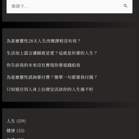
搜
尋
關
鍵
字
為甚麼靈性28天人生改變課程沒有效？
:
生活加上謊言濾鏡就是愛？這就是你要的人生？
你告訴我的未來沒有實現你要退錢給我
為甚麼靈性諮詢要付費？簡單一句都要我付錢？
只知道往別人身上佔便宜活該你的人生過不好
人生
(119)
健康
(33)