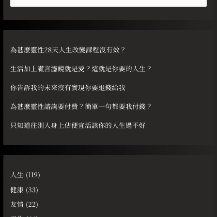
尋
關
鍵
字
為甚麼靈性28天人生改變課程沒有效？
:
生活加上謊言濾鏡就是愛？這就是你要的人生？
你告訴我的未來沒有實現你要退錢給我
為甚麼靈性諮詢要付費？簡單一句都要我付錢？
只知道往別人身上佔便宜活該你的人生過不好
人生
(119)
健康
(33)
友情
(22)