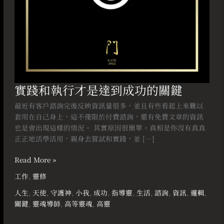
的
關
鍵
實踐和執行才是達到成功的關鍵
最近有客戶諮詢完後反映資訊量很多，並且有些看起上來難以
套用在自己身上，這不僅限於付費諮詢，還有免費文章的資訊
也是會出現這樣的情況。 其實原因很簡單。真相是你沒有真真
正正地活學活用，親身去嘗試和實踐，並 […]
Read More »
工作
,
靈修
人生
,
天使
,
守護神
,
小我
,
成功
,
指導靈
,
生活
,
諮詢
,
資訊
,
邏輯
,
關鍵
,
靈魂導師
,
高等靈魂
,
高靈