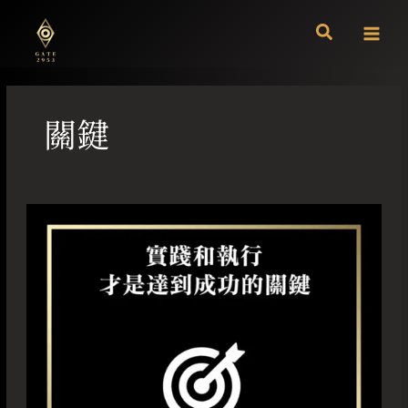
跳
至
主
要
內
容
關鍵
實
踐
和
執
行
才
是
達
到
成
功