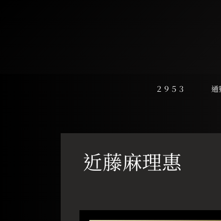
跳
至
主
要
內
容
２９５３
通
近藤麻理惠