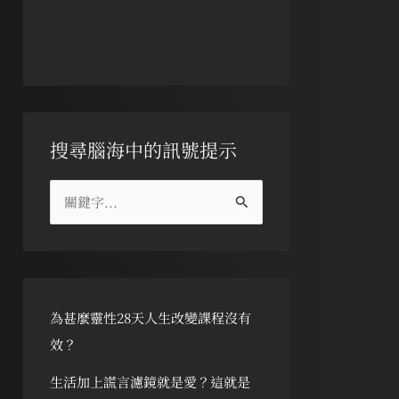
搜尋腦海中的訊號提示
搜
尋
關
鍵
字
為甚麼靈性28天人生改變課程沒有
:
效？
生活加上謊言濾鏡就是愛？這就是