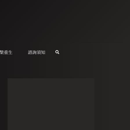
槃重生
諮詢須知