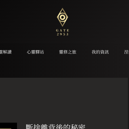
靈解讀
心靈驛站
靈修之旅
我的資訊
涅
斷
捨
斷捨離背後的秘密
離