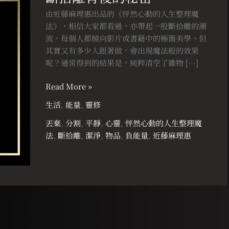
背
由近藤麻理惠出品的《怦然心動的人生整理魔
後
法》，相信大家都看過，亦帶起一股斷拾離的潮
的
流，每個人都傾向影片或書籍中的極簡美學。但
秘
其實又有多少人跟著做，會出現魔法般的效果
密
呢？通常得到的結果是，純粹清空了雜物 […]
Read More »
生活
,
能量
,
靈修
丟棄
,
分割
,
平靜
,
心靈
,
怦然心動的人生整理魔
法
,
斷拾離
,
潔淨
,
物品
,
負能量
,
近藤麻理惠