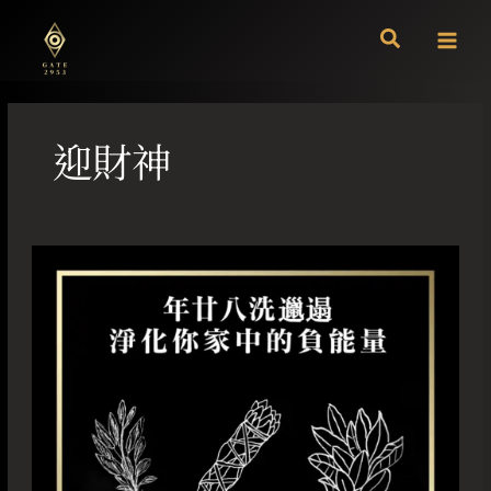
跳
至
主
要
內
容
迎財神
年
廿
八
洗
邋
遢
淨
化
你
家
中