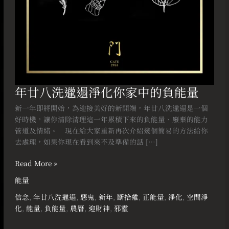
的
負
能
量
年廿八洗邋遢淨化你家中的負能量
新一年即將開始，為迎接美好的新開端，年廿八洗邋遢是一個
好時機，讓你清除清理這一年累積下來的負能量、廢棄的能力
管道及情緒。⠀ 現在給大家重新再次介紹幾個簡易的方法給你
去處理，如果你現在看到來不及準備的話 […]
Read More »
能量
信念
,
年廿八洗邋遢
,
惡鬼
,
新年
,
斷拾離
,
正能量
,
淨化
,
空間淨
化
,
能量
,
負能量
,
農曆
,
迎財神
,
邪靈