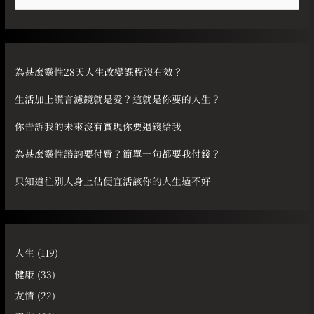
尋
關
鍵
字
為甚麼靈性28天人生改變課程沒有效？
:
生活加上謊言濾鏡就是愛？這就是你要的人生？
你告訴我的未來沒有實現你要退錢給我
為甚麼靈性諮詢要付費？簡單一句都要我付錢？
只知道往別人身上佔便宜活該你的人生過不好
人生
(119)
健康
(33)
友情
(22)