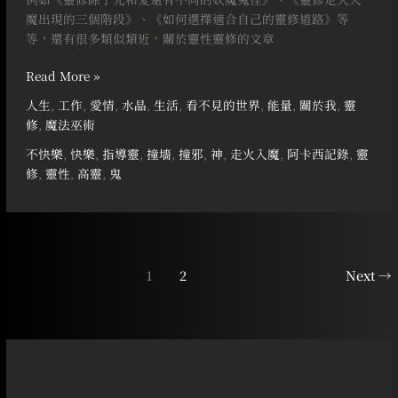
魔出現的三個階段》、《如何選擇適合自己的靈修道路》等
等，還有很多類似類近，關於靈性靈修的文章
Read More »
人生
,
工作
,
愛情
,
水晶
,
生活
,
看不見的世界
,
能量
,
關於我
,
靈
修
,
魔法巫術
不快樂
,
快樂
,
指導靈
,
撞墻
,
撞邪
,
神
,
走火入魔
,
阿卡西記錄
,
靈
修
,
靈性
,
高靈
,
鬼
1
2
Next
→