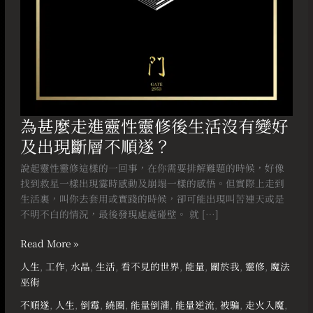
活
沒
有
變
好
及
出
現
為甚麼走進靈性靈修後生活沒有變好
斷
及出現斷層不順遂？
層
不
說起靈性靈修這樣的一回事，在你需要排解難題的時候，好像
順
找到救星一樣出現霎時感動及崩塌一樣的感悟。但實際上走到
遂？
生活裏，叫你去套用或實踐的時候，卻可能出現叫苦連天或是
不明不白的情況，最後發現處處碰壁。 就 […]
Read More »
人生
,
工作
,
水晶
,
生活
,
看不見的世界
,
能量
,
關於我
,
靈修
,
魔法
巫術
不順遂
,
人生
,
倒霉
,
繞圈
,
能量倒灌
,
能量逆流
,
被騙
,
走火入魔
,