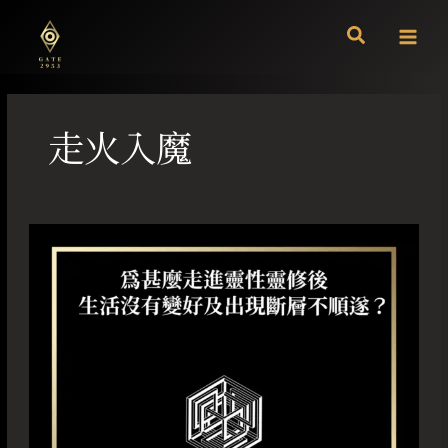
跳
至
主
要
內
容
走火入魔
為
甚
麼
走
進
靈
性
靈
修
後
生