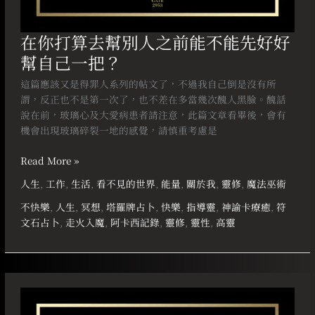
自
己
在你打算去幫別人之前能不能先好好
一
幫自己一把？
把？
這篇應該又是得罪人系列的帖文了，不過我自己倒是沒有所
謂，反正也不是第一次了，也不差在多當幾次醜人黑臉。醜話
說在前，玻璃心及大愛病患者請注意，此篇文章看畢後，會有
機會出現玻璃碎裂一地的感覺，請慎重考慮是
Read More »
人生
,
工作
,
生活
,
看不見的世界
,
能量
,
關於我
,
靈修
,
魔法巫術
不快樂
,
人生
,
冥想
,
塔羅牌占卜
,
快樂
,
指導靈
,
神諭卡療癒
,
符
文石占卜
,
走火入魔
,
阿卡西記錄
,
靈修
,
靈性
,
高靈
給
急
於