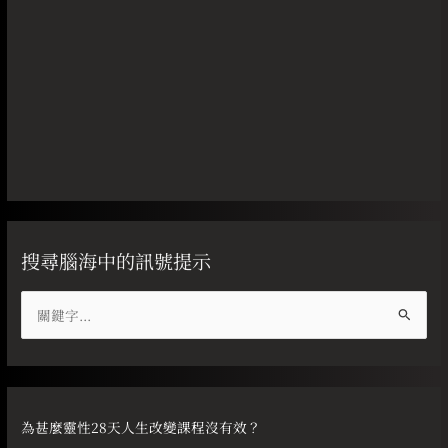
搜尋腦海中的訊號提示
搜
尋
關
鍵
字
為甚麼靈性28天人生改變課程沒有效？