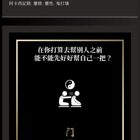
阿卡西記錄
,
靈修
,
靈性
,
鬼打墻
在
你
打
算
去
幫
別
人
之
前
能
不
能
先
好
好
幫