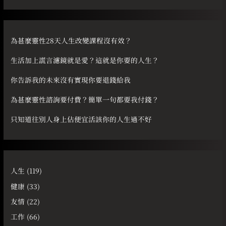
關
鍵
字
為甚麼靈性28天人生改變課程沒有效？
:
生活加上謊言濾鏡就是愛？這就是你要的人生？
你告訴我的未來沒有實現你要退錢給我
為甚麼靈性諮詢要付費？簡單一句都要我付錢？
只知道往別人身上佔便宜活該你的人生過不好
人生
(119)
健康
(33)
友情
(22)
工作
(66)