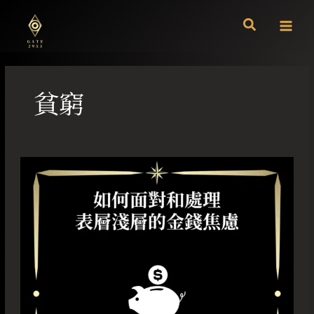
跳
至
主
要
內
容
貧窮
如
何
面
對
和
處
理
表
層
淺
層