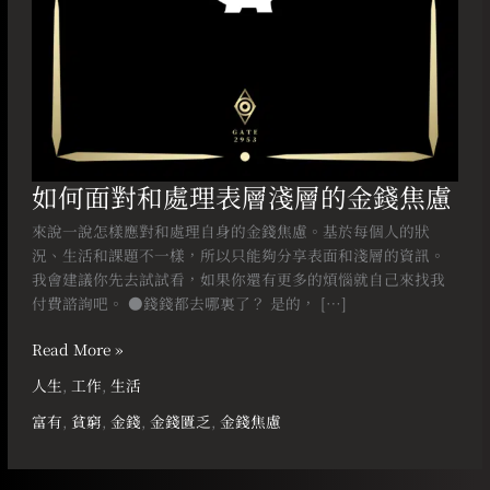
的
金
錢
焦
慮
如何面對和處理表層淺層的金錢焦慮
來說一說怎樣應對和處理自身的金錢焦慮。基於每個人的狀
況、生活和課題不一樣，所以只能夠分享表面和淺層的資訊。
我會建議你先去試試看，如果你還有更多的煩惱就自己來找我
付費諮詢吧。 ●錢錢都去哪裏了？ 是的， […]
Read More »
人生
,
工作
,
生活
富有
,
貧窮
,
金錢
,
金錢匱乏
,
金錢焦慮