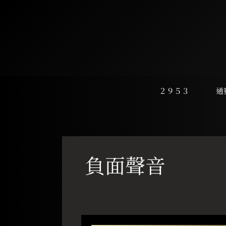
跳
至
主
要
內
容
２９５３
通
負面聲音