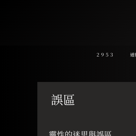
跳
至
主
要
內
容
２９５３
通
誤區
靈
性
靈性的迷思與誤區
的