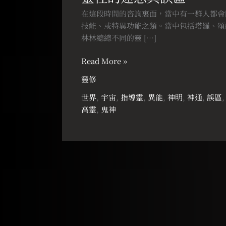
迷
在這段時間的咨詢裏面，當中有一群人都會
思
技能、或特異功能之類。當中包括塔羅、頌
與
林林總總不同的靈 […]
誤
區
Read More »
靈修
世界
,
宇宙
,
指導靈
,
異能
,
神明
,
神通
,
誤區
高靈
,
鬼神