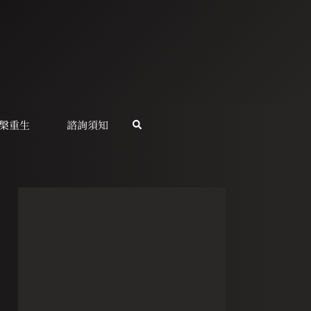
槃重生
諮詢須知