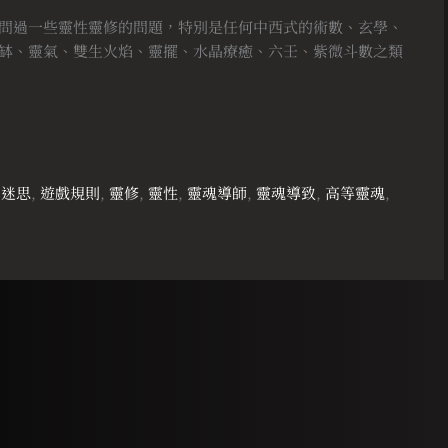
問過一些靈性靈修的問題，特別是任何中西式的術數、玄學、
缽、靈氣、雙生火焰、靈擺、水晶療癒、六壬、紫微斗數之類
,
迷思
,
遊戲規則
,
靈修
,
靈性
,
靈魂導師
,
靈魂導致
,
高等靈魂
,