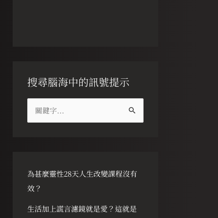
搜尋腦海中的訊號提示
搜
尋
關
鍵
字
為甚麼靈性28天人生改變課程沒有
:
效？
生活加上謊言濾鏡就是愛？這就是