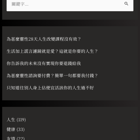
搜
尋
關
鍵
字
為甚麼靈性28天人生改變課程沒有效？
:
生活加上謊言濾鏡就是愛？這就是你要的人生？
你告訴我的未來沒有實現你要退錢給我
為甚麼靈性諮詢要付費？簡單一句都要我付錢？
只知道往別人身上佔便宜活該你的人生過不好
人生
(119)
健康
(33)
友情
(22)