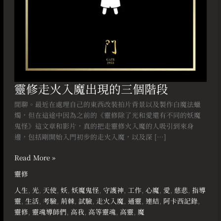
階
段
靈修走火入魔出現的三個階段
閒聊。最近在處理自己的東西改裝拍片背景以及製作白魔法蠟
燭，但在這途中因為之前的《靈修除了光和愛還有不同的妖魔
鬼怪》這文章和影片，真的把走靈修火入魔的人吸引到來身
邊，包括剛開始入門初步的走火入魔，以及深 […]
Read More »
靈修
人生
,
光
,
天使
,
妖
,
妖魔鬼怪
,
守護神
,
工作
,
心魔
,
愛
,
慈悲
,
指導
靈
,
生活
,
考驗
,
荊棘
,
試驗
,
走火入魔
,
通靈
,
連結
,
阿卡西記錄
,
靈修
,
靈魂導師們
,
高我
,
高等靈魂
,
高靈
,
魔