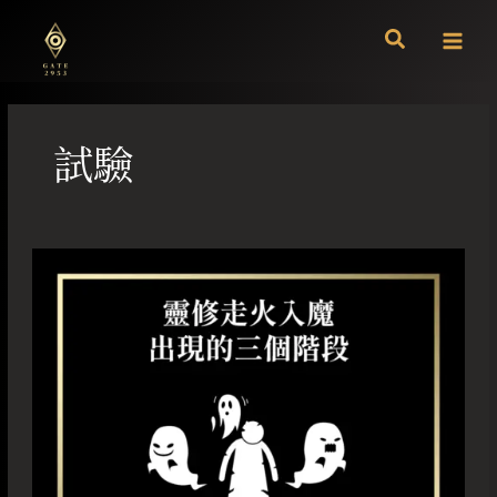
跳
至
主
要
內
容
試驗
靈
修
走
火
入
魔
出
現
的
三
個