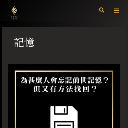
跳
至
主
要
內
容
記憶
為
甚
麼
人
會
忘
記
前
世
記
憶？