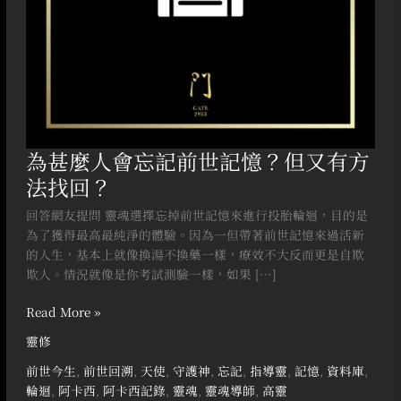
但
又
有
方
法
找
回？
為甚麼人會忘記前世記憶？但又有方
法找回？
回答網友提問 靈魂選擇忘掉前世記憶來進行投胎輪迴，目的是
為了獲得最高最純淨的體驗。因為一但帶著前世記憶來過活新
的人生，基本上就像換湯不換藥一樣，療效不大反而更是自欺
欺人。情況就像是你考試測驗一樣，如果 […]
Read More »
靈修
前世今生
,
前世回溯
,
天使
,
守護神
,
忘記
,
指導靈
,
記憶
,
資料庫
,
輪迴
,
阿卡西
,
阿卡西記錄
,
靈魂
,
靈魂導師
,
高靈