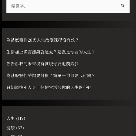
搜
尋
關
鍵
字
為甚麼靈性28天人生改變課程沒有效？
:
生活加上謊言濾鏡就是愛？這就是你要的人生？
你告訴我的未來沒有實現你要退錢給我
為甚麼靈性諮詢要付費？簡單一句都要我付錢？
只知道往別人身上佔便宜活該你的人生過不好
人生
(119)
健康
(33)