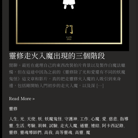
階
段
靈修走火入魔出現的三個階段
閒聊。最近在處理自己的東西改裝拍片背景以及製作白魔法蠟
燭，但在這途中因為之前的《靈修除了光和愛還有不同的妖魔
鬼怪》這文章和影片，真的把走靈修火入魔的人吸引到來身
邊，包括剛開始入門初步的走火入魔，以及深 […]
Read More »
靈修
人生
,
光
,
天使
,
妖
,
妖魔鬼怪
,
守護神
,
工作
,
心魔
,
愛
,
慈悲
,
指導
靈
,
生活
,
考驗
,
荊棘
,
試驗
,
走火入魔
,
通靈
,
連結
,
阿卡西記錄
,
靈修
,
靈魂導師們
,
高我
,
高等靈魂
,
高靈
,
魔