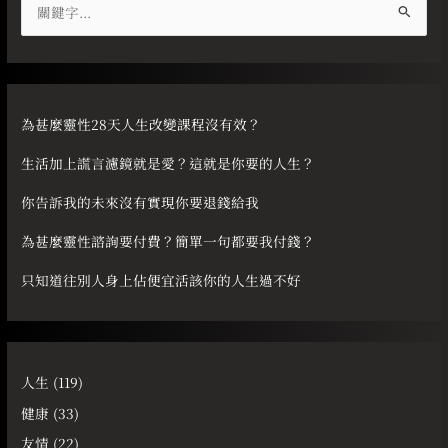
搜
尋
關
鍵
字
為甚麼靈性28天人生改變課程沒有效？
:
生活加上謊言濾鏡就是愛？這就是你要的人生？
你告訴我的未來沒有實現你要退錢給我
為甚麼靈性諮詢要付費？簡單一句都要我付錢？
只知道往別人身上佔便宜活該你的人生過不好
人生
(119)
健康
(33)
友情
(22)