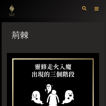
跳
至
主
要
內
容
荊棘
靈
修
走
火
入
魔
出
現
的
三
個