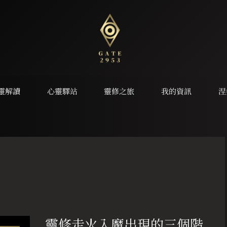
靈解讀
心靈驛站
靈修之旅
我的資訊
涅
靈
修
靈修走火入魔出現的三個階
走