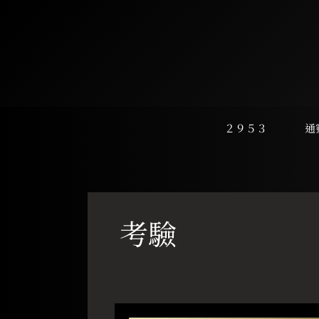
跳
至
主
要
內
容
２９５３
通
考驗