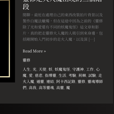
段
火
入
閒聊。最近在處理自己的東西改裝拍片背景以及
魔
製作白魔法蠟燭，但在這途中因為之前的《靈修
出
除了光和愛還有不同的妖魔鬼怪》這文章和影
現
片，真的把走靈修火入魔的人吸引到來身邊，包
的
括剛開始入門初步的走火入魔，以及深 […]
三
個
Read More »
階
靈修
段
人生
,
光
,
天使
,
妖
,
妖魔鬼怪
,
守護神
,
工作
,
心
魔
,
愛
,
慈悲
,
指導靈
,
生活
,
考驗
,
荊棘
,
試驗
,
走
火入魔
,
通靈
,
連結
,
阿卡西記錄
,
靈修
,
靈魂導師
們
,
高我
,
高等靈魂
,
高靈
,
魔