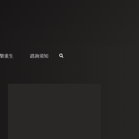
槃重生
諮詢須知