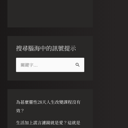
搜尋腦海中的訊號提示
搜
尋
關
鍵
字
為甚麼靈性28天人生改變課程沒有
:
效？
生活加上謊言濾鏡就是愛？這就是