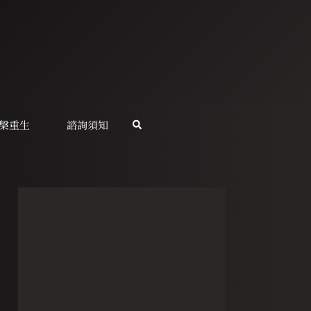
槃重生
諮詢須知