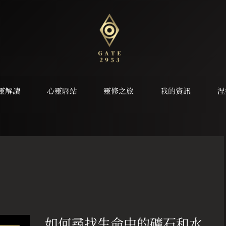
靈解讀
心靈驛站
靈修之旅
我的資訊
涅
如
何
如何尋找生命中的礦石和水
尋