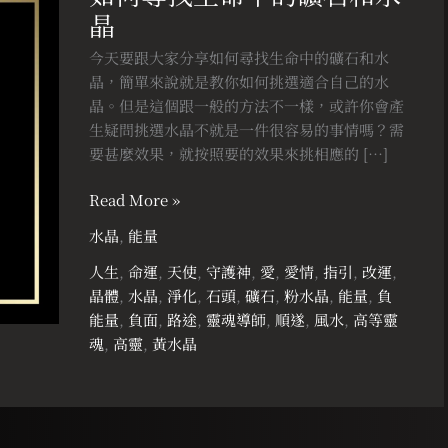
晶
找
生
今天要跟大家分享如何尋找生命中的礦石和水
命
晶，簡單來說就是教你如何挑選適合自己的水
中
晶。但是這個跟一般的方法不一樣，或許你會產
的
生疑問挑選水晶不就是一件很容易的事情嗎？需
礦
要甚麼效果，就按照要的效果來挑相應的 […]
石
和
Read More »
水
水晶
,
能量
晶
人生
,
命運
,
天使
,
守護神
,
愛
,
愛情
,
指引
,
改運
,
晶體
,
水晶
,
淨化
,
石頭
,
礦石
,
粉水晶
,
能量
,
負
能量
,
負面
,
路途
,
靈魂導師
,
順遂
,
風水
,
高等靈
魂
,
高靈
,
黃水晶