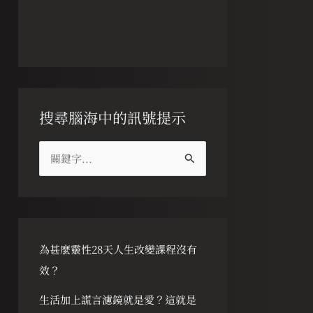
搜尋腦海中的訊號提示
搜
尋
關
鍵
字
為甚麼靈性28天人生改變課程沒有
:
效？
生活加上謊言濾鏡就是愛？這就是