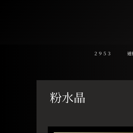
跳
至
主
要
內
容
２９５３
通
粉水晶