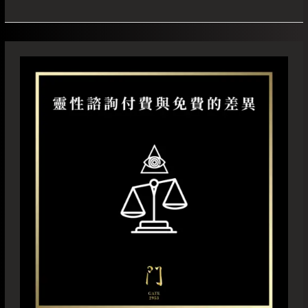
靈
性
諮
詢
付
費
與
免
費
的
差
異