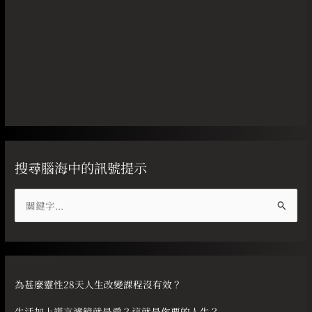
搜尋腦海中的訊號提示
搜
尋
關
鍵
字
為甚麼靈性28天人生改變課程沒有效？
:
生活加上謊言濾鏡就是愛？這就是你要的人生？