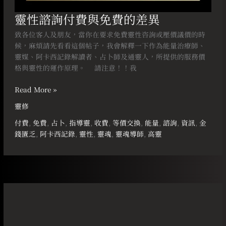
靈性諮詢付費與免費的差異
致各位客人及朋友，當你在要求免費靈性咨詢或壓價議價的時
候，麻煩請先看看這個帖子，我會解釋一下作為能量治療師、
靈媒、阿卡西記錄解讀者、占卜師及通靈人，所提供的服務價
格與靈性的運作原理。 ⠀ 請注意！！我
Read More »
靈修
付費
,
免費
,
占卜
,
指導靈
,
收費
,
等價交換
,
能量
,
諮詢
,
資訊
,
金
錢匱乏
,
阿卡西記錄
,
靈性
,
靈魂
,
靈魂導師
,
高靈