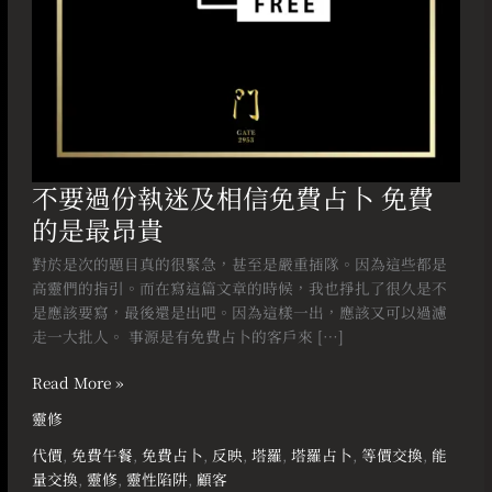
占
卜
免
費
的
是
最
昂
不要過份執迷及相信免費占卜 免費
貴
的是最昂貴
對於是次的題目真的很緊急，甚至是嚴重插隊。因為這些都是
高靈們的指引。而在寫這篇文章的時候，我也掙扎了很久是不
是應該要寫，最後還是出吧。因為這樣一出，應該又可以過濾
走一大批人。 事源是有免費占卜的客戶來 […]
Read More »
靈修
代價
,
免費午餐
,
免費占卜
,
反映
,
塔羅
,
塔羅占卜
,
等價交換
,
能
量交換
,
靈修
,
靈性陷阱
,
顧客