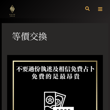
跳
至
主
要
內
容
等價交換
不
要
過
份
執
迷
及
相
信
免
費