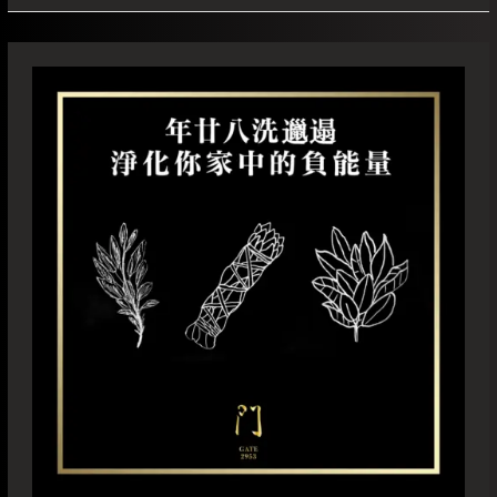
年
廿
八
洗
邋
遢
淨
化
你
家
中
的
負
能
量