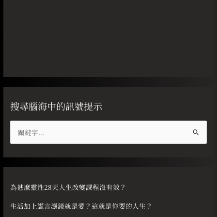
搜尋腦海中的訊號提示
搜
尋
關
鍵
字
為甚麼靈性28天人生改變課程沒有效？
:
生活加上謊言濾鏡就是愛？這就是你要的人生？