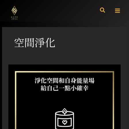
跳
至
主
要
內
容
空間淨化
淨
化
空
間
和
自
身
能
量
場
給