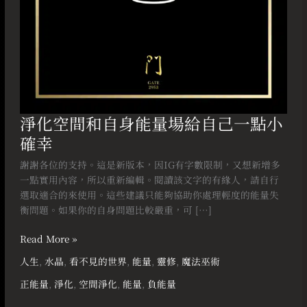
自
己
一
點
小
確
幸
淨化空間和自身能量場給自己一點小
確幸
謝謝各位的支持。這是新版本，因IG有字數限制，又想新增多
一點實用內容，所以重新編輯。閱讀該文字的有緣人，請自行
選取適合的來使用。這些建議只能夠協助你處理輕度的能量失
衡問題。如果你的自身問題比較嚴重，可 […]
Read More »
人生
,
水晶
,
看不見的世界
,
能量
,
靈修
,
魔法巫術
正能量
,
淨化
,
空間淨化
,
能量
,
負能量