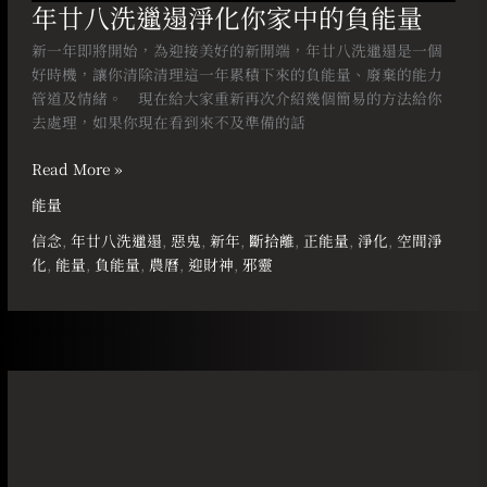
年廿八洗邋遢淨化你家中的負能量
新一年即將開始，為迎接美好的新開端，年廿八洗邋遢是一個
好時機，讓你清除清理這一年累積下來的負能量、廢棄的能力
管道及情緒。⠀ 現在給大家重新再次介紹幾個簡易的方法給你
去處理，如果你現在看到來不及準備的話
Read More »
能量
信念
,
年廿八洗邋遢
,
惡鬼
,
新年
,
斷拾離
,
正能量
,
淨化
,
空間淨
化
,
能量
,
負能量
,
農曆
,
迎財神
,
邪靈