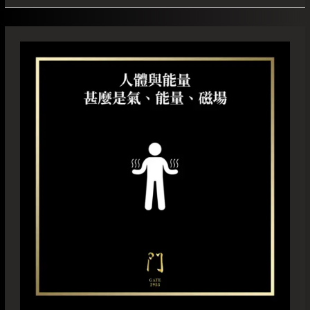
人
體
與
能
量
甚
麼
是
氣、
能
量、
磁
場