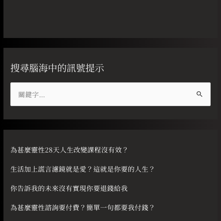
搜尋腦海中的訊號提示
搜
尋
關
鍵
字
為甚麼靈性28天人生改變課程沒有效？
:
生活加上謊言濾鏡就是愛？這就是你要的人生？
你告訴我的未來沒有實現你要退錢給我
為甚麼靈性諮詢要付費？簡單一句都要我付錢？