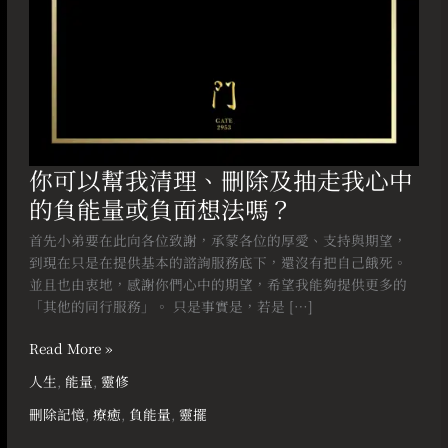
走
我
心
中
的
負
能
量
你可以幫我清理、刪除及抽走我心中
或
的負能量或負面想法嗎？
負
面
首先小弟要在此向各位致謝，承蒙各位的厚愛、支持與期望，
想
到現在只是在提供基本的諮詢服務底下，還沒有把自己餓死。
法
並且也由衷地，感謝你們心中的期望，希望我能夠提供更多的
嗎？
「其他的同行服務」。 只是事實是，若是 […]
Read More »
人生
,
能量
,
靈修
刪除記憶
,
療癒
,
負能量
,
靈擺