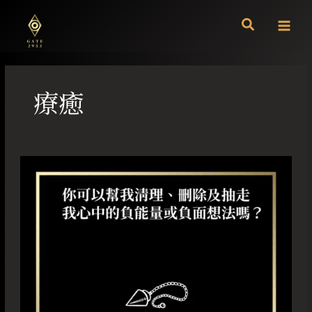
跳
至
主
要
內
容
療癒
你
可
以
幫
我
清
理、
刪
除
及
抽