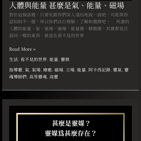
人體與能量 甚麼是氣、能量、磁場
對於這個話題，只要先跟你們深入淺出地說一說吧，可能與你
認知的不一樣，所以你們自行理解、了解和選擇吧。 ⠀ 所謂的
人體的能量、氣、氣場、磁場、能量圈、精微圈，其實都是泛
指同一樣的東西，就是在看不見的世界
Read More »
生活
,
看不見的世界
,
能量
,
靈修
指導靈
,
氣
,
氣場
,
療癒
,
磁場
,
立場
,
能量
,
阿卡西記錄
,
靈氣
,
靈
魂導師們
,
高等靈魂
,
高靈
甚
麼
是
靈
媒？
靈