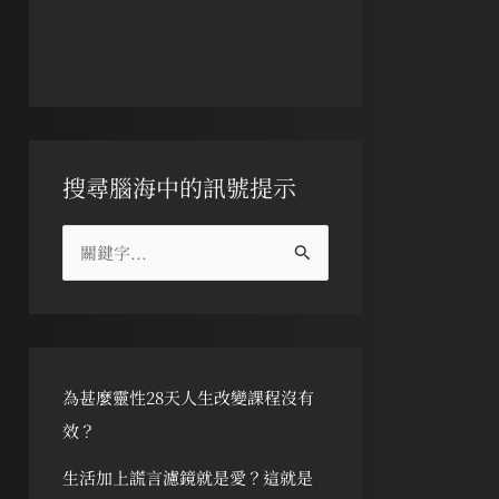
搜尋腦海中的訊號提示
搜
尋
關
鍵
字
為甚麼靈性28天人生改變課程沒有
:
效？
生活加上謊言濾鏡就是愛？這就是