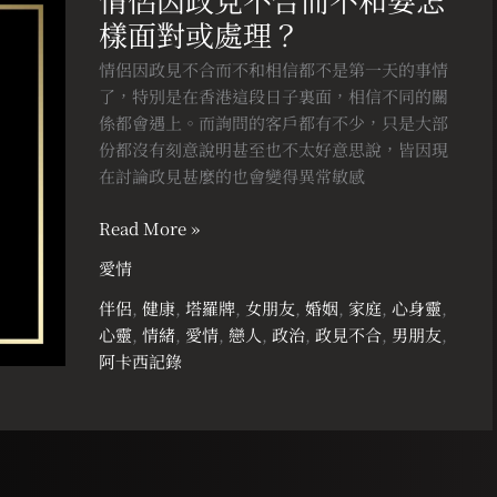
因
樣面對或處理？
政
見
情侶因政見不合而不和相信都不是第一天的事情
不
了，特別是在香港這段日子裏面，相信不同的關
合
係都會遇上。而詢問的客戶都有不少，只是大部
而
份都沒有刻意說明甚至也不太好意思說，皆因現
不
在討論政見甚麼的也會變得異常敏感
和
要
Read More »
怎
愛情
樣
面
伴侶
,
健康
,
塔羅牌
,
女朋友
,
婚姻
,
家庭
,
心身靈
,
對
心靈
,
情緒
,
愛情
,
戀人
,
政治
,
政見不合
,
男朋友
,
或
阿卡西記錄
處
理？