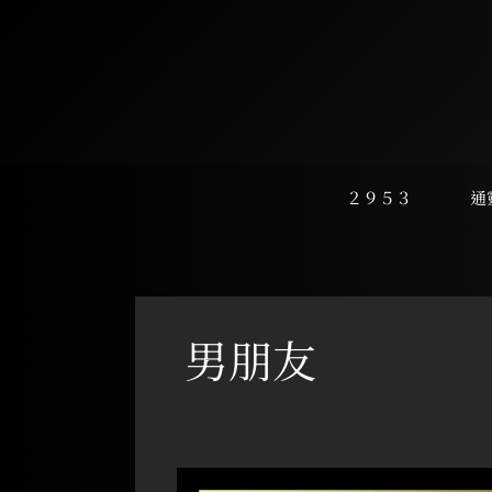
跳
至
主
要
內
容
２９５３
通
男朋友