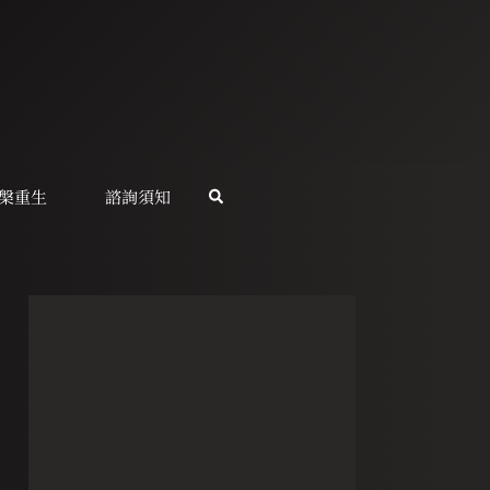
槃重生
諮詢須知