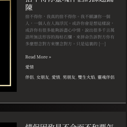
陳
你
靈
捨不得你，我真的捨不得你。我不願讓你一個
魂
人，一個人在人海浮沉。或許你會是想這樣說，
伴
或許你有很多能夠訴盡心中情，說出很多千言萬
侶
語所無法形容的海枯石爛，來拼命告訴對方你有
的
多麼想念對方來懷念對方。只是這裏的 […]
課
題
Read More »
鋪
愛情
陳
伴侶
,
女朋友
,
愛情
,
男朋友
,
雙生火焰
,
靈魂伴侶
情
侶
情侶因政見不合而不和要怎