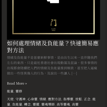
速
簡
易
應
對
方
法
如何處理情緒及負能量？快速簡易應
對方法
情緒及負能量不是甚麼新鮮事情，是由出生以來一直伴隨我們
左右的東西，只是最近香港社會出現動蕩及混論，很多事情的
出現都會陸續把人們的情緒及負能量推到極致，甚至把人逼瘋
做出一些怪異傷人的行為，及說出一些讓人 […]
Read More »
能量
,
靈修
天使
,
守護神
,
心身靈
,
情緒
,
應對方法
,
指導靈
,
放鬆
,
正念
,
能
量
,
負能量
,
轉念
,
靈擺
,
靈魂導師
,
高等靈魂
,
高靈