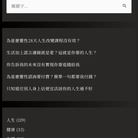
搜
尋
關
鍵
字
為甚麼靈性28天人生改變課程沒有效？
:
生活加上謊言濾鏡就是愛？這就是你要的人生？
你告訴我的未來沒有實現你要退錢給我
為甚麼靈性諮詢要付費？簡單一句都要我付錢？
只知道往別人身上佔便宜活該你的人生過不好
人生
(119)
健康
(33)