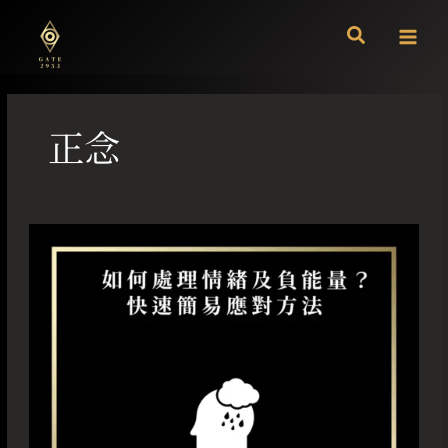
跳
至
主
要
內
容
正念
如
何
處
理
情
緒
及
負
能
量？
快