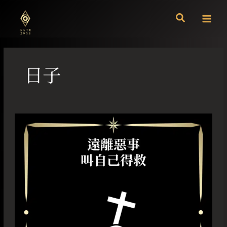
跳
至
主
要
內
容
日子
遠
離
惡
事
叫
自
己
得
救