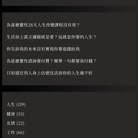
關
鍵
字
為甚麼靈性28天人生改變課程沒有效？
:
生活加上謊言濾鏡就是愛？這就是你要的人生？
你告訴我的未來沒有實現你要退錢給我
為甚麼靈性諮詢要付費？簡單一句都要我付錢？
只知道往別人身上佔便宜活該你的人生過不好
人生
(119)
健康
(33)
友情
(22)
工作
(66)