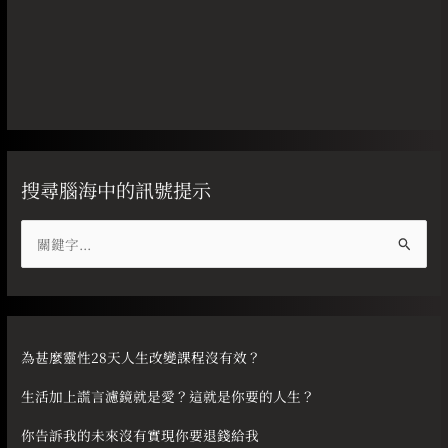
搜尋腦海中的訊號提示
搜
尋
關
鍵
字
為甚麼靈性28天人生改變課程沒有效？
:
生活加上謊言濾鏡就是愛？這就是你要的人生？
你告訴我的未來沒有實現你要退錢給我