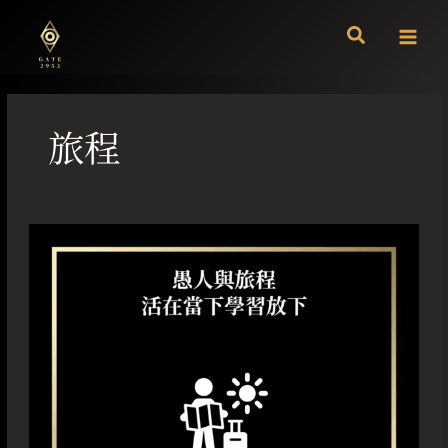
跳
至
主
要
內
容
旅程
愚
人
與
旅
程
活
在
當
下
學
習