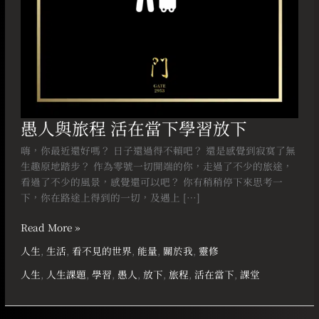
放
下
愚人與旅程 活在當下學習放下
嗨，你最近還好嗎？ 日子還過得不賴吧？ 還是感覺到寂寞了無
生趣原地踏步？ 作為零號一切開端的你，走過了不少的旅途，
看過了不少的風景，感覺還可以吧？ 你有稍稍停下來思考一
下，你在路途上得到的一切，及遇上 […]
Read More »
人生
,
生活
,
看不見的世界
,
能量
,
關於我
,
靈修
人生
,
人生課題
,
學習
,
愚人
,
放下
,
旅程
,
活在當下
,
課堂