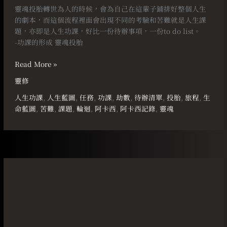
靈魂投胎轉世為人的時候，會為自己在這輩子鋪排好整個人生
的劇本，而這個流程裡面會出現不同的考驗和苦難就是人生課
題，亦即是人生功課，好比一份待辦事項，一份to do list。 ⠀
-功課的形成 靈魂投胎
Read More »
靈修
人生功課
,
人生藍圖
,
任務
,
功課
,
劫數
,
待辦清單
,
投胎
,
旅程
,
生
命藍圖
,
苦難
,
課題
,
輪迴
,
阿卡西
,
阿卡西記錄
,
靈魂