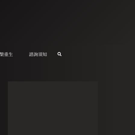
槃重生
諮詢須知