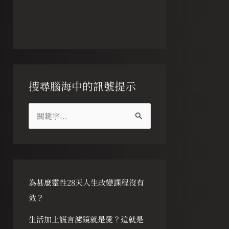
搜尋腦海中的訊號提示
搜
尋
關
鍵
字
為甚麼靈性28天人生改變課程沒有
:
效？
生活加上謊言濾鏡就是愛？這就是