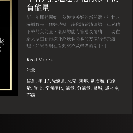
負能量
洗
邋
新一年即將開始，為迎接美好的新開端，年廿八
遢
洗邋遢是一個好時機，讓你清除清理這一年累積
淨
下來的負能量、廢棄的能力管道及情緒。⠀ 現在
化
給大家重新再次介紹幾個簡易的方法給你去處
你
理，如果你現在看到來不及準備的話 […]
家
中
Read More »
的
能量
負
能
信念
,
年廿八洗邋遢
,
惡鬼
,
新年
,
斷拾離
,
正能
量
量
,
淨化
,
空間淨化
,
能量
,
負能量
,
農曆
,
迎財神
,
邪靈