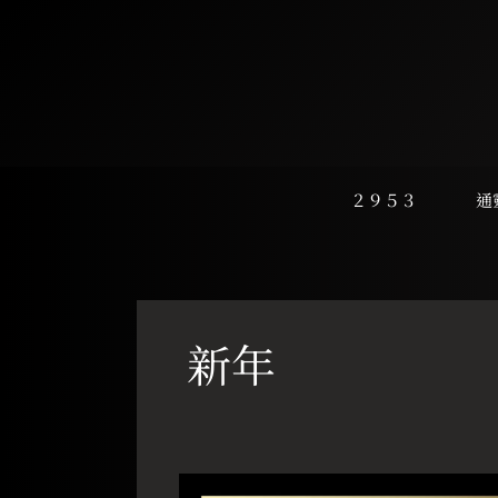
跳
至
主
要
內
容
２９５３
通
新年