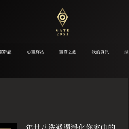
靈解讀
心靈驛站
靈修之旅
我的資訊
涅
年
廿
年廿八洗邋遢淨化你家中的
八