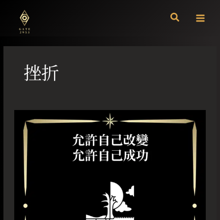
跳
至
主
要
內
容
挫折
允
許
自
己
改
變
允
許
自
己
成