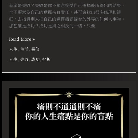
甚麼是失敗？失敗是你不願意接受自己選擇後所得出的結果，
也不願意為自己的選擇來負責任，甚至會找出很多條理和邊
框，去指責別人把自己的選擇錯誤歸咎於外界的任何人事物。
那甚麼是成功？成功是與之相反的一切，只要
Read More »
人生
,
生活
,
靈修
人生
,
失敗
,
成功
,
挫折
痛
則
不
通
通
則
不
痛