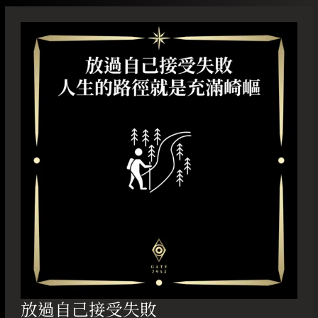
放
過
自
己
接
受
失
敗
放過自己接受失敗