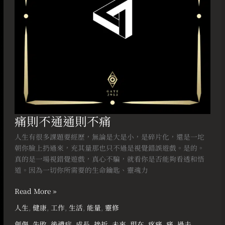
痛則不通通則不痛
人生有很多課題要經歷，無論是大是小，是碎片化，還是一坨
朝你臉上扔過來，充其量那也只不過是視覺錯誤遊戲。是的。
真的是一場視錯覺遊戲，真心不騙，就看你是否能夠看透和悟
道。因為一切你所需要的生命鑰匙、靈魂力
Read More »
人生
,
健康
,
工作
,
生活
,
能量
,
靈修
創傷
,
失敗
,
後遺症
,
成長
,
挫折
,
未來
,
現在
,
疼痛
,
痛
,
過去