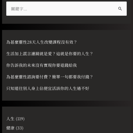
搜
尋
關
鍵
字
為甚麼靈性28天人生改變課程沒有效？
:
生活加上謊言濾鏡就是愛？這就是你要的人生？
你告訴我的未來沒有實現你要退錢給我
為甚麼靈性諮詢要付費？簡單一句都要我付錢？
只知道往別人身上佔便宜活該你的人生過不好
人生
(119)
健康
(33)