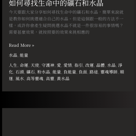
如何尋找生命中的礦石和水晶
今天要跟大家分享如何尋找生命中的礦石和水晶，簡單來說就
是教你如何挑選適合自己的水晶。但是這個跟一般的方法不一
樣，或許你會產生疑問挑選水晶不就是一件很容易的事情嗎？
需要甚麼效果，就按照要的效果來挑相應的
Read More »
水晶
,
能量
人生
,
命運
,
天使
,
守護神
,
愛
,
愛情
,
指引
,
改運
,
晶體
,
水晶
,
淨
化
,
石頭
,
礦石
,
粉水晶
,
能量
,
負能量
,
負面
,
路途
,
靈魂導師
,
順
遂
,
風水
,
高等靈魂
,
高靈
,
黃水晶