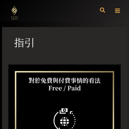
跳
至
主
要
內
容
指引
對
於
免
費
與
付
費
事
情
的
看