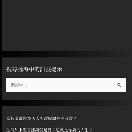
搜尋腦海中的訊號提示
搜
尋
關
鍵
字
為甚麼靈性28天人生改變課程沒有效？
:
生活加上謊言濾鏡就是愛？這就是你要的人生？