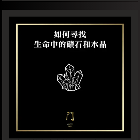
如
何
尋
找
生
命
中
的
礦
石
和
水
晶