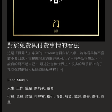
法
對於免費與付費事情的看法
這是「得罪人」系列的Patreon會員內部文章，若你看畢後不喜
歡不要回應，直接離開取消關注就可以了。有些話很想說，不
說真的對不起自己。 最近社會和世界上，很多的紛爭都指向了
社交媒體的個人私隱或隱私轉移 […]
Read More »
人生
,
工作
,
能量
,
關於我
,
靈修
付費
,
免費
,
啟蒙
,
指導靈
,
指引
,
收費
,
教導
,
諮詢
,
靈修
,
靈性
,
高
靈