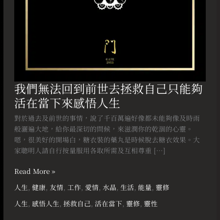
自
己
只
能
夠
活
在
當
我們無法回到前世去拯救自己只能夠
下
活在當下來感悟人生
來
感
對於過去及前世的事情，說了千百萬遍好像都未能夠像及時雨
悟
般灑遍大地，給你最深切的問候，來滋潤你的乾涸的心靈。
人
嗯，很美好的開場白，糖衣裝的藥丸是時候脫去糖衣效果。大
生
家聰明人請自行按量服用各取所需及互相尊重 […]
Read More »
人生
,
健康
,
友情
,
工作
,
愛情
,
水晶
,
生活
,
能量
,
靈修
人生
,
感悟人生
,
拯救自己
,
活在當下
,
靈修
,
靈性