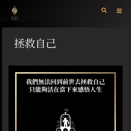
跳
至
主
要
內
容
拯救自己
我
們
無
法
回
到
前
世
去
拯
救