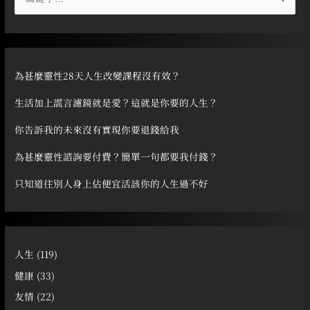
尋
關
鍵
字
為甚麼靈性28天人生改變課程沒有效？
:
生活加上謊言濾鏡就是愛？這就是你要的人生？
你告訴我的未來沒有實現你要退錢給我
為甚麼靈性諮詢要付費？簡單一句都要我付錢？
只知道往別人身上佔便宜活該你的人生過不好
人生
(119)
健康
(33)
友情
(22)