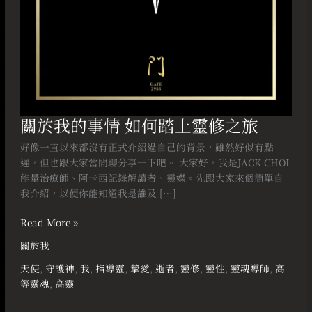
修
之
旅
關於我的事情 如何踏上靈修之旅
好像一直以來都沒有正式介紹過自己的背景，雖然好似有點
遲，但也跟大家當閒聊分享一下吧。 大家好，我是JACK CHOI
能量治療師、阿卡西記錄解讀者、靈媒。先跟大家來個簡單自
我介紹，以便你能知道我是誰及 […]
Read More »
關於我
天使
,
守護神
,
我
,
指導靈
,
摯愛
,
逝者
,
靈修
,
靈性
,
靈魂導師
,
高
等靈魂
,
高靈