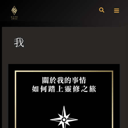
跳
至
主
要
內
容
我
關
於
我
的
事
情
如
何
踏
上
靈