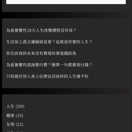
尋
關
鍵
字
為甚麼靈性28天人生改變課程沒有效？
:
生活加上謊言濾鏡就是愛？這就是你要的人生？
你告訴我的未來沒有實現你要退錢給我
為甚麼靈性諮詢要付費？簡單一句都要我付錢？
只知道往別人身上佔便宜活該你的人生過不好
人生
(119)
健康
(33)
友情
(22)