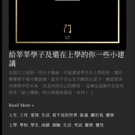
你
一
些
小
建
議
給莘莘學子及還在上學的你一些小建
議
在很久之前的一些日子裏面，可能還是學生在上學的你，還在
猶豫要不要付費諮詢，甚至不甘心及不願活在當下，總是想奔
向理想中的未來，及走向你自己的願景。 這裏及這個平台是有
很多「前人種樹」的公開發佈資訊，有待 […]
Read More »
人生
,
工作
,
愛情
,
生活
,
看不見的世界
,
能量
,
關於我
,
靈修
上學
,
學校
,
學生
,
成績
,
測驗
,
生活
,
考試
,
靈修
,
靈性