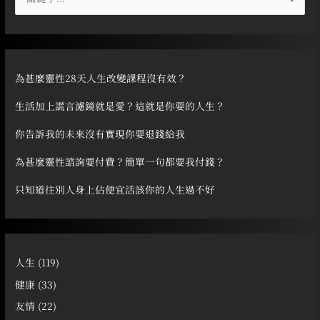
尋
關
鍵
字
為甚麼靈性28天人生改變課程沒有效？
:
生活加上謊言濾鏡就是愛？這就是你要的人生？
你告訴我的未來沒有實現你要退錢給我
為甚麼靈性諮詢要付費？簡單一句都要我付錢？
只知道往別人身上佔便宜活該你的人生過不好
人生
(119)
健康
(33)
友情
(22)