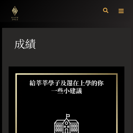
跳
至
主
要
內
容
成績
給
莘
莘
學
子
及
還
在
上
學
的