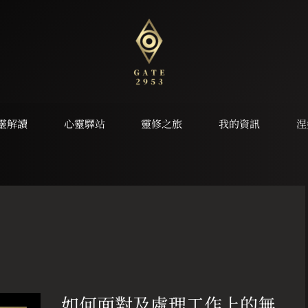
靈解讀
心靈驛站
靈修之旅
我的資訊
涅
如
何
如何面對及處理工作上的無
面