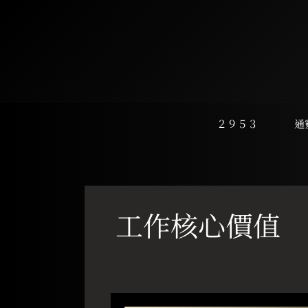
跳
至
主
要
內
容
２９５３
通
工作核心價值