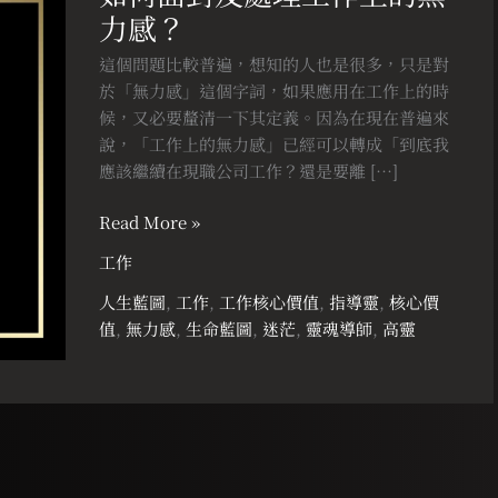
力感？
對
及
這個問題比較普遍，想知的人也是很多，只是對
處
於「無力感」這個字詞，如果應用在工作上的時
理
候，又必要釐清一下其定義。因為在現在普遍來
工
說，「工作上的無力感」已經可以轉成「到底我
作
應該繼續在現職公司工作？還是要離 […]
上
的
Read More »
無
工作
力
感？
人生藍圖
,
工作
,
工作核心價值
,
指導靈
,
核心價
值
,
無力感
,
生命藍圖
,
迷茫
,
靈魂導師
,
高靈