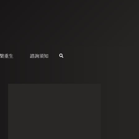
槃重生
諮詢須知