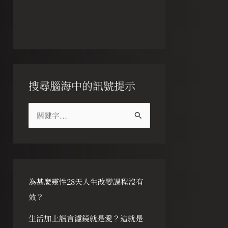
搜尋腦海中的訊號提示
搜
尋
關
鍵
字
為甚麼靈性28天人生改變課程沒有
:
效？
生活加上謊言濾鏡就是愛？這就是