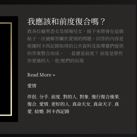
人
愛
我
怎
應
我應該和前度復合嗎？
麼
該
辦？
和
致各位癡男怨女及情場兒女，接下來將會在這個
前
帖子一次過解答關於愛情的問題。回答的內容是
度
根據阿卡西記錄取得的公共資料及指導靈們提供
復
的答案整合而成。 ⠀ -甚麼是前度？ 前度是那些
合
你愛過的人，他/她們的出現
嗎？
Read More »
愛情
伴侶
,
分手
,
前度
,
對的人
,
對象
,
強行復合後果
,
復合
,
愛情
,
更好的人
,
真命天女
,
真命天子
,
真
愛
,
結婚
,
阿卡西記錄