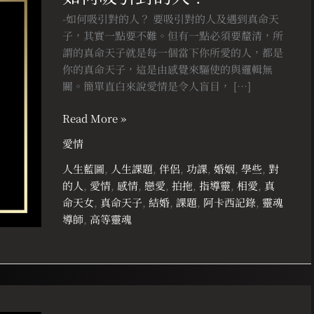
引
-如何吸引對的人？ 要吸引對的人及遇到真命天
對
子，其實一點要不難。但有一點必須要釐清，所
的
謂的真命天子就是每一個當下你所愛的人，都是
人？
你的真命天子，這是由感覺來驅使的與邏輯無
關。簡單直白來說愛情是令人盲目， […]
Read More »
愛情
人生藍圖
,
人生課題
,
伴侶
,
功課
,
婚姻
,
學些
,
對
的人
,
愛情
,
感情
,
戀愛
,
拍拖
,
指導靈
,
相愛
,
真
命天女
,
真命天子
,
結婚
,
課題
,
阿卡西記錄
,
靈魂
導師
,
高等靈魂
我
真