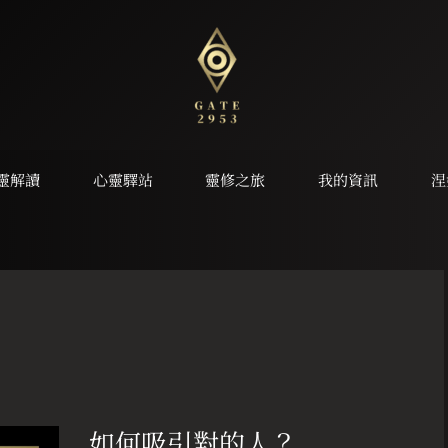
靈解讀
心靈驛站
靈修之旅
我的資訊
涅
如
何
如何吸引對的人？
吸