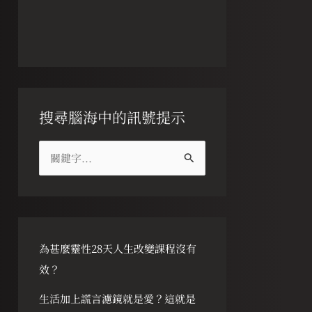
搜尋腦海中的訊號提示
搜
尋
關
鍵
字
為甚麼靈性28天人生改變課程沒有
:
效？
生活加上謊言濾鏡就是愛？這就是