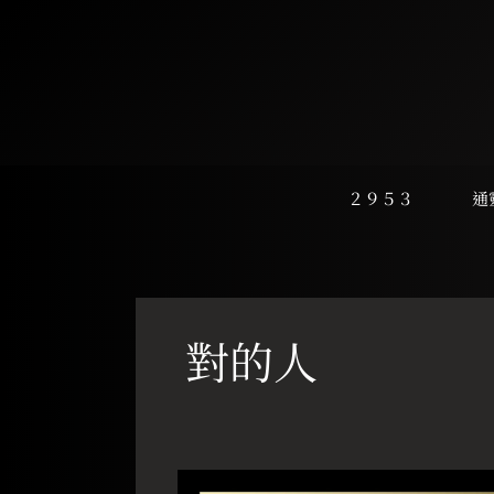
跳
至
主
要
內
容
２９５３
通
對的人