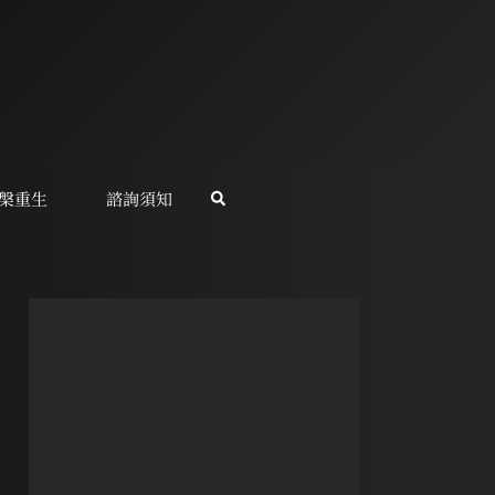
槃重生
諮詢須知