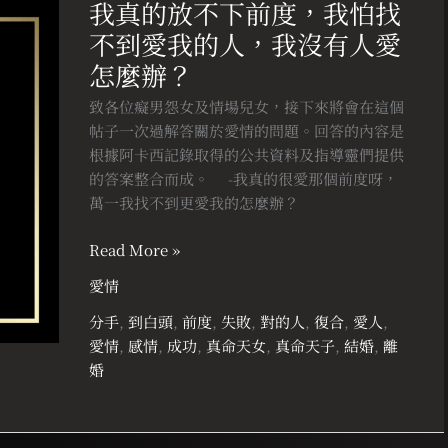
我真的放不下前度，我怕找
的
不到愛我的人，我沒有人愛
放
不
怎麼辦？
下
致各位癡男怨女及情場兒女，接下來將會在這個
前
帖子一次過解答關於愛情的問題。回答的內容是
度，
根據阿卡西記錄取得的公共資料及指導靈們提供
我
的答案整合而成。 ⠀ -我真的很愛那個前度呀，
怕
萬一我找不到更愛我的怎麼辦？
找
不
Read More »
到
愛
愛情
我
分手
,
到白頭
,
前度
,
失敗
,
對的人
,
復合
,
愛人
,
的
愛情
,
感情
,
成功
,
真命天女
,
真命天子
,
結婚
,
離
人，
婚
我
沒
有