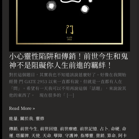
今
生
和
鬼
神
不
是
阻
小心靈性陷阱和傳銷！前世今生和鬼
礙
神不是阻礙你人生前進的羈絆！
你
人
對於這個題目，其實我也不知道該說甚麼好了。好像在我開始
生
經營 門 GATE 2953 以來一直都有說，但就是一直都有人在
前
「問」。希望有一天我可以不用再說這個「話題」，來說說其
進
他的東西了。⠀ 現在很多的「 […]
的
羈
Read More »
絆！
能量
,
關於我
,
靈修
傳銷
,
前世今生
,
前世回憶
,
前世療癒
,
前世記憶
,
占卜
,
命硬
,
命
運
,
塔羅牌
,
天使
,
天命
,
孽障
,
守護神
,
指導靈
,
營銷
,
算命
,
阿卡