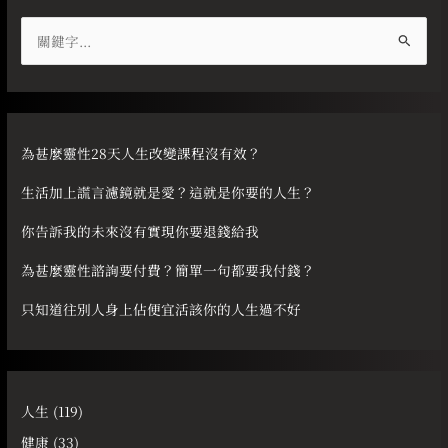
搜
尋
關
鍵
字
為甚麼靈性28天人生改變課程沒有效？
:
生活加上謊言濾鏡就是愛？這就是你要的人生？
你告訴我的未來沒有實現你要退錢給我
為甚麼靈性諮詢要付費？簡單一句都要我付錢？
只知道往別人身上佔便宜活該你的人生過不好
人生
(119)
健康
(33)