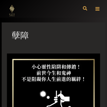
跳
至
主
要
內
容
孽障
小
心
靈
性
陷
阱
和
傳
銷！
前
世