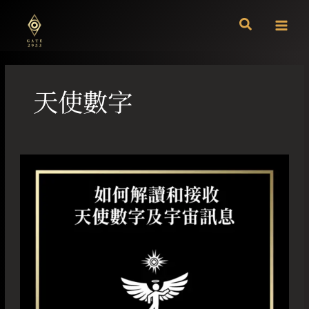
跳
至
主
要
內
容
天使數字
如
何
解
讀
和
接
收
天
使
數
字