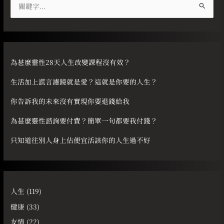
搜
尋
關
鍵
字
為甚麼靈性28天人生改變課程沒有效？
:
生活加上謊言濾鏡就是愛？這就是你要的人生？
你告訴我的未來沒有實現你要退錢給我
為甚麼靈性諮詢要付費？簡單一句都要我付錢？
只知道往別人身上佔便宜活該你的人生過不好
人生
(119)
健康
(33)
友情
(22)