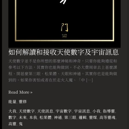
及
宇
宙
訊
息
如何解讀和接收天使數字及宇宙訊息
天使數字並不是你所想的那麼神秘和神奇，只要你能夠遵從和
參考以下方法，其實你也能夠做到。不必大費周章去上甚麼課
程、開甚麼第三眼、松果體、天眼和神通。其實你也是能夠做
到的。如果你害怕或者在於走火入魔、「中 […]
Read More »
能量
,
靈修
大我
,
天使數字
,
天使訊息
,
宇宙數字
,
宇宙訊息
,
小我
,
指導靈
,
數字
,
未來
,
本我
,
松果體
,
神通
,
第三眼
,
邏輯
,
靈媒
,
高等靈魂
,
高靈
,
鬼