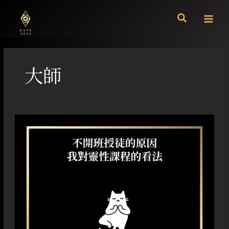
跳
至
主
要
內
容
大師
不
開
班
授
徒
的
原
因
我
對
靈