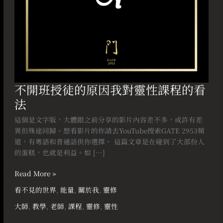
性
課
程
的
看
法
不開班授徒的原因我對靈性課程的看
法
這個是文字版，大體跟之前分享的影片內容差不多，或許有差
異但殊途同歸。想看影片的你請去YouTube搜索GATE 2953頻
道，有粵語和普通話供你選擇。 這篇文章是在碰到了大部份人
的蛋糕，也就是利益。如 […]
Read More »
看不見的世界
,
能量
,
關於我
,
靈修
大師
,
教學
,
老師
,
課程
,
靈修
,
靈性