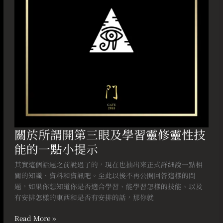
眼
及
學
習
靈
修
靈
性
技
能
的
一
關於所謂開第三眼及學習靈修靈性技
點
能的一點小提示
小
提
其實這個話題之前說過了的，現在也抽出來正式詳細說一點相
示
關的知識、資料和資訊吧。至此以後不再公開回答這樣的問
題，如果你想知道你是否適合學習、能學習怎樣的技能、以及
有安排怎樣的東西和是否有安排的話，那你就
Read More »