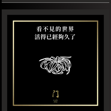
活
得
已
經
夠
久
了