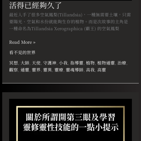
活得已經夠久了
最近入手了很多空氣鳳梨(Tillandsia)，一種無需要土壤，只需
要陽光、空氣和水份就能夠生存的植物。而是次故事的主角是
一種命名為Tillandsia Xerographica (霸王) 的空氣鳳梨
Read More »
看不見的世界
冥想
,
大師
,
天使
,
守護神
,
小我
,
指導靈
,
植物
,
植物通靈
,
治療
,
觀察
,
通靈
,
靈界
,
靈異
,
靈療
,
靈魂導師
,
高我
,
高靈
關
於
所
謂
開
第
三