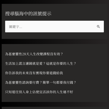
搜尋腦海中的訊號提示
搜
尋
關
鍵
字
為甚麼靈性28天人生改變課程沒有效？
:
生活加上謊言濾鏡就是愛？這就是你要的人生？
你告訴我的未來沒有實現你要退錢給我
為甚麼靈性諮詢要付費？簡單一句都要我付錢？
只知道往別人身上佔便宜活該你的人生過不好