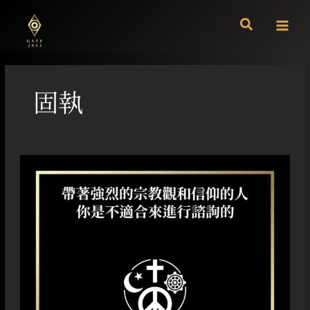
跳
至
主
要
內
容
固執
如
果
你
是
帶
著
強
烈
的
宗
教