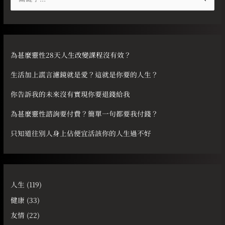
尋
關
鍵
字
為甚麼靈性28天人生改變課程沒有效？
:
生活加上謊言濾鏡就是愛？這就是你要的人生？
你告訴我的未來沒有實現你要退錢給我
為甚麼靈性諮詢要付費？簡單一句都要我付錢？
只知道往別人身上佔便宜活該你的人生過不好
人生
(119)
健康
(33)
友情
(22)