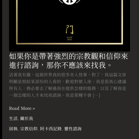
觀
和
信
仰
來
進
行
諮
如果你是帶著強烈的宗教觀和信仰來
詢，
進行諮詢，那你不應該來找我。
那
你
活著真有趣，這個世界真的很多奇人怪事。對了，我這篇文章
不
明顯是寫給某部份的人看的，歡迎對號入座。我是很真心建議
應
所有人，務必要去了解過我在提供怎樣的服務，以及了解我是
該
一個怎樣的人才來找我諮詢。我是那種不會 […]
來
找
Read More »
我。
生活
,
關於我
固執
,
宗教信仰
,
阿卡西記錄
,
靈性諮詢