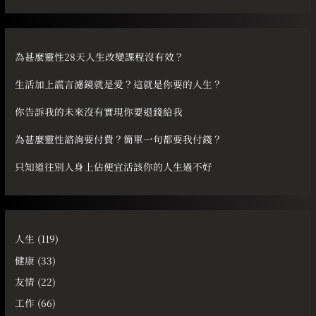
關
鍵
字
為甚麼靈性28天人生改變課程沒有效？
:
生活加上謊言濾鏡就是愛？這就是你要的人生？
你告訴我的未來沒有實現你要退錢給我
為甚麼靈性諮詢要付費？簡單一句都要我付錢？
只知道往別人身上佔便宜活該你的人生過不好
人生
(119)
健康
(33)
友情
(22)
工作
(66)