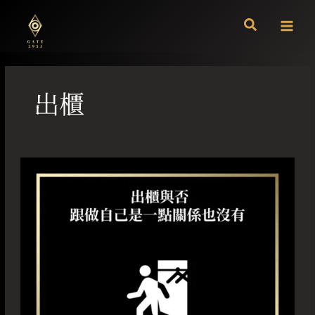
跳
至
主
要
內
容
出櫃
出
櫃
與
否
跟
做
自
己
是
一
點