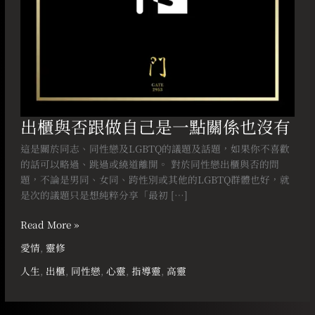
關
係
也
沒
有
出櫃與否跟做自己是一點關係也沒有
這是關於同志、同性戀及LGBTQ的議題及話題，如果你不喜歡
的話可以略過、跳過或繞道離開。 對於同性戀出櫃與否的問
題，不論是男同、女同、跨性別或其他的LGBTQ群體也好，就
是次的議題只是想純粹分享「最初 […]
Read More »
愛情
,
靈修
人生
,
出櫃
,
同性戀
,
心靈
,
指導靈
,
高靈