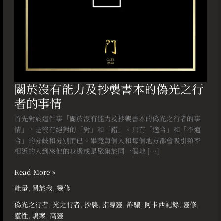
的
偽
光
之
行
者
的
事
關於沒有能力及抄襲書本的偽光之行
情
者的事情
首先對於這件事「關於沒有能力及抄襲書本的偽光之行者的事
情」，是沒有絕對的「對」和「錯」。只有「適合」和「不適
合」的分歧和分別而已。畢竟每個人和每個地方都會吸引頻率
相近的人到來他的身邊或是聚集於同一個地 […]
Read More »
能量
,
關於我
,
靈修
偽光之行者
,
光之行者
,
抄襲
,
指導靈
,
詐騙
,
阿卡西記錄
,
靈修
,
靈性
,
騙案
,
高靈