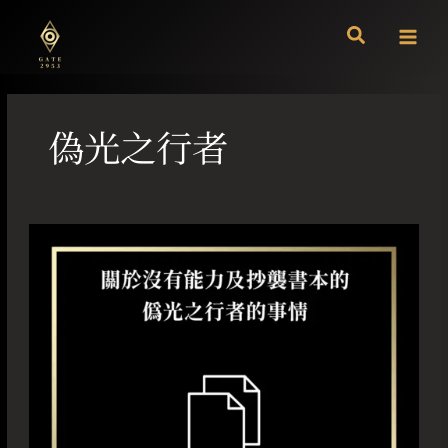
跳
至
主
要
內
容
偽光之行者
關
於
沒
有
能
力
及
抄
襲
書
本