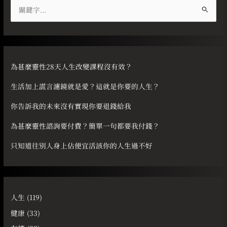
搜
尋
關
鍵
字
為甚麼靈性28天人生改變課程沒有效？
:
生活加上謊言濾鏡就是愛？這就是你要的人生？
你告訴我的未來沒有實現你要退錢給我
為甚麼靈性諮詢要付費？簡單一句都要我付錢？
只知道往別人身上佔便宜活該你的人生過不好
人生
(119)
健康
(33)