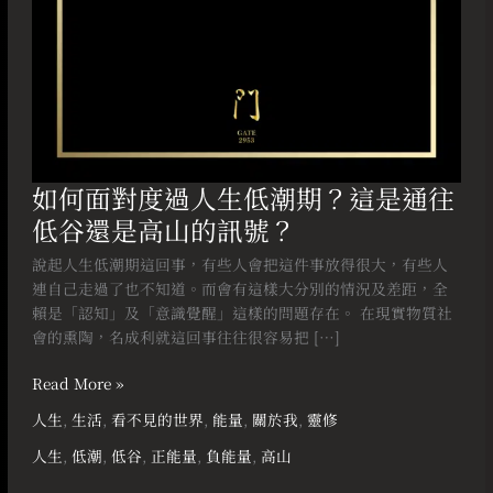
這
是
通
往
低
谷
還
是
如何面對度過人生低潮期？這是通往
高
低谷還是高山的訊號？
山
的
說起人生低潮期這回事，有些人會把這件事放得很大，有些人
訊
連自己走過了也不知道。而會有這樣大分別的情況及差距，全
號？
賴是「認知」及「意識覺醒」這樣的問題存在。 在現實物質社
會的熏陶，名成利就這回事往往很容易把 […]
Read More »
人生
,
生活
,
看不見的世界
,
能量
,
關於我
,
靈修
人生
,
低潮
,
低谷
,
正能量
,
負能量
,
高山