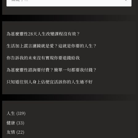
尋
關
鍵
字
為甚麼靈性28天人生改變課程沒有效？
:
生活加上謊言濾鏡就是愛？這就是你要的人生？
你告訴我的未來沒有實現你要退錢給我
為甚麼靈性諮詢要付費？簡單一句都要我付錢？
只知道往別人身上佔便宜活該你的人生過不好
人生
(119)
健康
(33)
友情
(22)