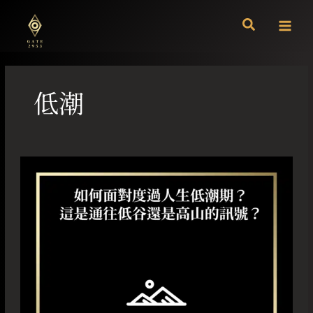
跳
至
主
要
內
容
低潮
如
何
面
對
度
過
人
生
低
潮
期？