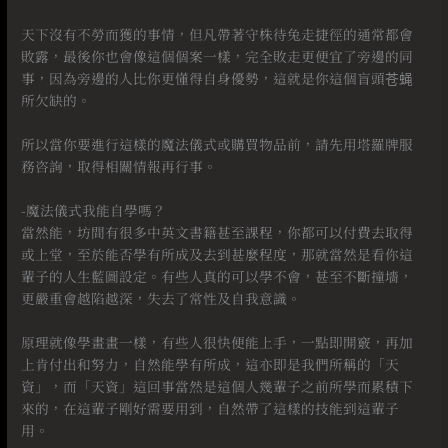
⠀
天下沒有不勞而獲的事情，但凡帶著守株待兔走捷徑的通常都會
敗露，最後你也會像這個個案一樣，完全敗走更便宜了旁邊的同
事，因為旁邊的人比你更懂得自身優勢，這就是你這個盲頭苍蝇
所欠缺的。
⠀
所以當你要進行這樣的魔法儀式或購買物品前，請先用塔羅牌服
務咨詢，取得相關情報再行事。
⠀
-魔法儀式我能自學嗎？
當然能，坊間有很多中英文書籍甚至課程，你都可以付費去取得
或上堂，至於能否學有所成及去到甚麼程度，那就當然是看你這
輩子的人生藍圖設定。有些人真的可以學不會，甚至不斷撞墻，
更嚴重會越陷越深，失去了常性及自我意識。
⠀
原理就像學畫畫一樣，有些人很快便能上手，一點即開竅，再加
上肯付出和努力，自然能學有所成，這亦即是我們所稱的「天
資」，而「天資」這回事當然是這個人幾輩子之前所學而累積下
來的，在這輩子剛好需要用到，自然帶了這樣的技能到這輩子
用。