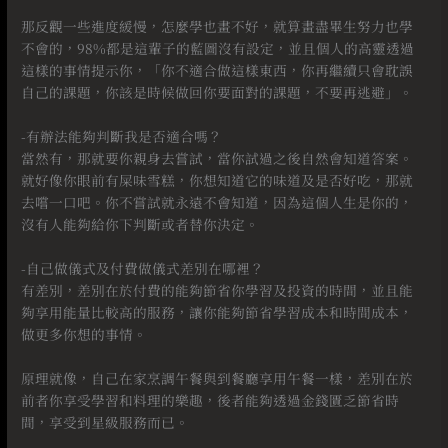
⠀
那反觀一些進度緩慢，怎麼學也畫不好，就算畫盡畢生努力也學
不會的，98%都是這輩子的藍圖沒有設定，並且個人的高靈透過
這樣的事情提示你，「你不適合做這樣東西，你再繼續只會耽誤
自己的課題，你該是時候做回你要面對的課題，不要再逃避」。
⠀
-有辦法能夠判斷我是否適合嗎？
當然有，那就要你親身去嘗試，當你試過之後自然會知道答案。
就好像你眼前有屎味雪糕，你想知道它的味道及是否好吃，那就
去嚐一口吧。你不嘗試就永遠不會知道，因為這個人生是你的，
沒有人能夠給你下判斷或者替你決定。
⠀
-自己做儀式及付費做儀式差別在哪裡？
有差別，差別在於付費的能夠節省你學習及投資的時間，並且能
夠享用能量比較高的服務，讓你能夠節省學習成本和時間成本，
做更多你想的事情。
⠀
原理就像，自己在家烹調午餐與到餐廳享用午餐一樣，差別在於
前者你享受學習和料理的樂趣，後者能夠透過金錢匱乏節省時
間，享受到星級服務而已。
⠀