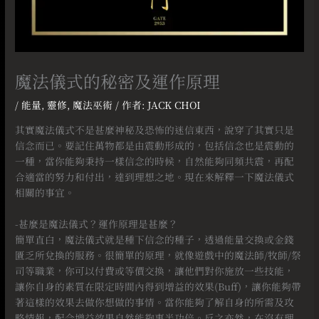
魔法儀式的秘密及運作原理
/
能量
,
靈修
,
魔法巫術
/ 作者:
JACK CHOI
其實魔法儀式不是甚麼神秘及恐怖的迷信東西，說穿了其實只是
信念而已。要記住萬物都是由震動形成的，包括信念也是震動的
一種，當你能夠秉持一樣信念的時候，自然能夠同頻共震，再配
合適當的努力和付出，達到理想之地。現在來解釋一下魔法儀式
相關的事宜。
⠀
-甚麼是魔法儀式？運作原理是甚麼？
簡單直白，魔法儀式就是種下信念的種子，透過能量交換或金錢
匱乏所兌換的服務。很簡單的原理，就像遊戲中的魔法師/牧師/祭
司等職業，你可以付費或等價交換，讓他們對你施放一些技能，
讓你自身的素質在限定時間內得到增益的效果(Buff)，讓你能夠帶
著這樣的效果去做你想做的事情。當你能夠了解自身的所需及攻
略情報，配合增益效果自然能夠事半功倍。反之亦然，在沒有理