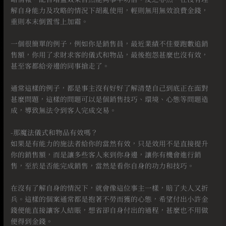
解自身能力及攻略的情況下胡亂使用，輕則無用無效浪費金錢，
重則本末倒置雪上加霜。
⠀
一個很簡單的例子，例如你是銷售員，最近業績不佳要跑數追銷
售額，你用了求財求客的儀式和物品，最後抱怨甚麼也沒有效，
甚至客都給旁邊的同事搶走了。
⠀
通常這樣的例子，都是事主沒有好好了解清楚自己到底正在面對
甚麼問題，這樣的問題可以是個銷售技巧、環境、心態等問題造
成，導致無法令到客人完成交易。
⠀
-那魔法儀式和物品有效嗎？
如果是有能力的施法者給你的當然有效，只是效用不是直接提升
你的銷售額，而是讓多些客人來到你身邊，讓你有機會進行銷
售，至於是否能完成銷售，當然是看你自身的功力和技巧。
⠀
在沒有了解自身的情況下，就會像這位事主一樣，賠了夫人又折
兵。這樣的個案通常都是抱著不勞而獲的心態，希望付出小許金
錢便能直接讓客人結賬，想省卻自身付出的過程，甚麼也不用做
便得到金錢。