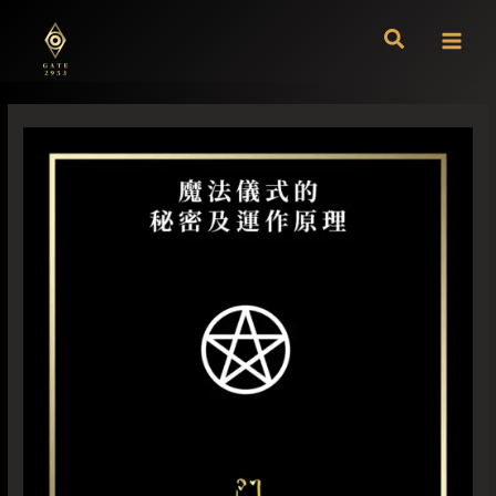
跳
至
主
要
內
容