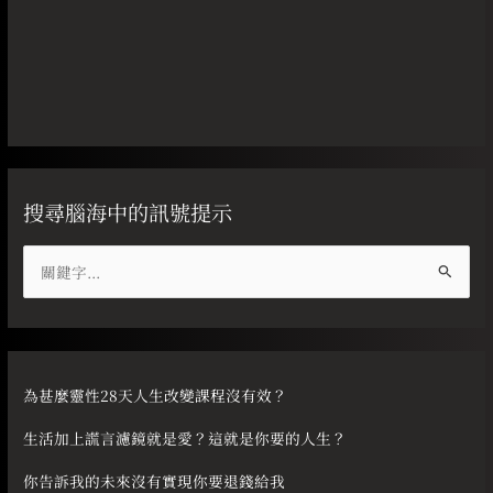
搜尋腦海中的訊號提示
搜
尋
關
鍵
字
為甚麼靈性28天人生改變課程沒有效？
:
生活加上謊言濾鏡就是愛？這就是你要的人生？
你告訴我的未來沒有實現你要退錢給我