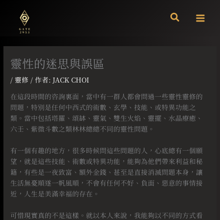
跳
至
主
要
內
容
靈性的迷思與誤區
/
靈修
/ 作者:
JACK CHOI
在這段時間的咨詢裏面，當中有一群人都會問過一些靈性靈修的
問題，特別是任何中西式的術數、玄學、技能、或特異功能之
類。當中包括塔羅、頌缽、靈氣、雙生火焰、靈擺、水晶療癒、
六壬、紫微斗數之類林林總總不同的靈性問題。
⠀
有一個有趣的地方，很多時候問這些問題的人，心底總有一個願
望，就是這些技能、術數或特異功能，能夠為他們帶來利益和秘
籍，有些是一夜致富、額外金錢、甚至是直接消滅問題本身，讓
生活無憂順遂一帆風順，不會有任何不好、負面、惡意的事情接
近，人生是美滿幸福的存在。
⠀
可惜現實真的不是這樣。就以本人來說，我能夠以不同的方式看