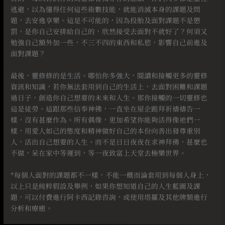
逃避，以為懂得任何這些術數技能，就能消滅本身的課題及問
題，去安逸享樂。這是不可能的，因為投胎及面對課題不是懲
罰，是你自己安排給自己的，欣然接受去面對不就好了？何須又
勉強自己額外加一些，不三不四的東西和私慾，影響自己前進及
面對課題？
⠀
最後，靈修修的是生活。哪怕你多強大，閱讀和接觸更多的靈修
資訊和知識，若你無法套用到自己的生活上，去面對困難和課題
過日子，創造你自己想要的未來和人生。那你接觸的一切靈修也
這是徒勞。這跟那些信奉神佛，一直坐在屋企跪拜祈禱禱告一
樣，沒有甚麼作為。所有偶像，更加希望你能夠活得像祂們一
樣，用愛人如己的態度和精神做好自己的本份向善出發尊重別
人，活出自己想要的人生。而不是日日夜夜在求神拜佛，甚麼也
不做，呆在家中等運到，等一夜致富上天堂去極樂世界。
⠀
*每個人面對的課題都不一樣，不能一概而論套用到每個人身上，
以上只是純粹假設及舉例，如果你想知道自己的人生藍圖及課
題，可以付費進行阿卡西記錄咨詢，或使用塔羅及其他牌類進行
分析和療癒。