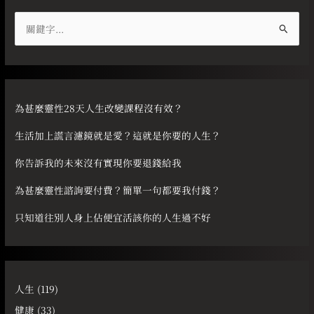
搜
尋
關
鍵
字
為甚麼靈性28天人生改變課程沒有效？
:
生活加上謊言濾鏡就是愛？這就是你要的人生？
你告訴我的未來沒有實現你要退錢給我
為甚麼靈性諮詢要付費？簡單一句都要我付錢？
只知道往別人身上佔便宜活該你的人生過不好
人生
(119)
健康
(33)