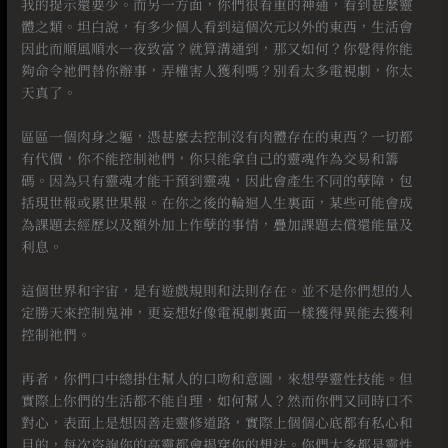
我的提示還要少。而另一方面，你們很看重的神通，看到甚麼靈
體之類。坦白說，有多少個人看到這個次元以外的東西，生活會
因此而順風順水一夜致富？就算溝通到，那又如何？你覺得你能
夠命令祂們替你辦事，弄權害人獲利嗎？別看太多電視劇，你太
天真了。
⠀
區區一個肉身之軀，憑甚麼去控制沒有肉體存在的東西？一切都
有代價，你不能控制祂們，你只能拿自己的靈魂作為交易和籌
碼。因為只有靈魂才能干預到靈魂，因此會產生不同的孽障，包
括現世報或累世果報。在你之後的輪迴人生裏面，某些可能會成
為課題去經歷以及額外加上作孽的事情，疊加課題去償還能量及
利息。
⠀
這個世界和宇宙，是有遊戲規則和法則存在。並不是你們想的人
定勝天來控制鬼神，更妄想好像電視劇裏面一樣獲得異能去獲利
控制祂們。
⠀
再者，你們口中總掛住幫人的口吻和意圖，來想學靈性技能。但
實際上你們的生活都不能自理，如何幫人？然而你們又同時口不
對心，表面上是想因善走靈修道路，實際上個個心底都有私心和
目的，每次咨詢你的高靈都會揭穿你的想法。你們大多都是靈性