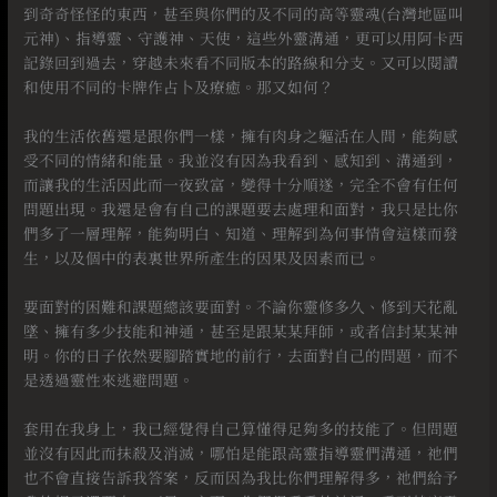
到奇奇怪怪的東西，甚至與你們的及不同的高等靈魂(台灣地區叫
元神)、指導靈、守護神、天使，這些外靈溝通，更可以用阿卡西
記錄回到過去，穿越未來看不同版本的路線和分支。又可以閱讀
和使用不同的卡牌作占卜及療癒。那又如何？
⠀
我的生活依舊還是跟你們一樣，擁有肉身之軀活在人間，能夠感
受不同的情緒和能量。我並沒有因為我看到、感知到、溝通到，
而讓我的生活因此而一夜致富，變得十分順遂，完全不會有任何
問題出現。我還是會有自己的課題要去處理和面對，我只是比你
們多了一層理解，能夠明白、知道、理解到為何事情會這樣而發
生，以及個中的表裏世界所產生的因果及因素而已。
⠀
要面對的困難和課題總該要面對。不論你靈修多久、修到天花亂
墜、擁有多少技能和神通，甚至是跟某某拜師，或者信封某某神
明。你的日子依然要腳踏實地的前行，去面對自己的問題，而不
是透過靈性來逃避問題。
⠀
套用在我身上，我已經覺得自己算懂得足夠多的技能了。但問題
並沒有因此而抹殺及消滅，哪怕是能跟高靈指導靈們溝通，祂們
也不會直接告訴我答案，反而因為我比你們理解得多，祂們給予