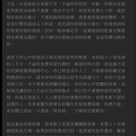
不是。在我面前大家都平等，不論你的性別、年齡、性取向及資
產等對我來說都不重要，我亦不在乎。你是來免費占卜的，就按
規矩和指引進行，不要踩踏我的底線、貪婪索取資源和撒野。你
是來付費咨詢或占卜的話，那也請你按照指示進行，你會得到你
所需要知道的資訊。但有一點你要記住，這裏提供的能量交換服
務是需要金錢的，你不願付出便無法得到甚麼，這是等價交換原
則。
⠀
請放下你心中的預設立場及理所當然的態度。來找我占卜或咨詢
的人不少，不論是免費或是付費的，都請你明白到。我這裏不是
幼兒園或傷殘護理中心，你已經是成年人了，不需要我咀嚼完食
物餵到你口中，請多用你的腦袋去思考及閱讀文字。而你不是來
尋開心的，亦不需要我哄騙你開心，說出你心中想聽的答案，這
樣無法讓你的人生前行及得到進步。所以你不要理所當然地覺
得，你迷茫就是王，人人都是你奴僕要招呼你。我從來都不屑於
這樣的人，你來看醫生都要告訴醫生你是甚麼病痛，你總不能一
來到醫生面前，只會說「我有病」。天曉得怎樣幫你。
⠀
我這裏是明買明賣，從來都不是慈善機構做善事。免費占卜有規
條限制及代價，如果你問收費項目的，當然要收取你費用。難道