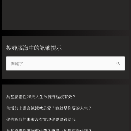
搜尋腦海中的訊號提示
搜
尋
關
鍵
字
為甚麼靈性28天人生改變課程沒有效？
:
生活加上謊言濾鏡就是愛？這就是你要的人生？
你告訴我的未來沒有實現你要退錢給我
為甚麼靈性諮詢要付費？簡單一句都要我付錢？