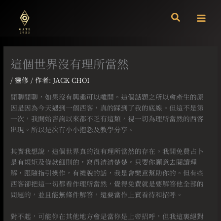
跳
至
主
要
內
容
這個世界沒有理所當然
/
靈修
/ 作者:
JACK CHOI
閒聊閒聊，如果沒有興趣可以離開。這個話題之所以會產生的原
因是因為今天遇到一個西客，真的踩到了我的底線。但這不是第
一次，我開始咨詢以來都不乏有這類，視一切為理所當然的西客
出現。所以是次有小小抱怨及教學分享。
⠀
其實我想說，這個世界真的沒有理所當然的存在。我開免費占卜
是有規矩及條款細則的，寫得清清楚楚。只要你願意去閱讀理
解，跟隨指引操作，有禮貌的話，我是會樂意幫助你的。但有些
西客卻把這一切都看作理所當然，覺得免費就是要解答他全部的
問題的，並且能無條件解答，還要當作上賓看待和招呼。
⠀
對不起，可能你在其他地方會是當你是上帝招呼，但我這裏絕對