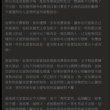
你以為這是超級市場，能給你無限試吃吃完一整鍋都不付費嗎？
不可能。若你覺得額外收費項目要付費是不合理的話請你離開，
不要覺得有人是理所當然要幫助你。
⠀
這裡有付費服務，給你選擇。亦有免費資源，讓你自行提取自己
所需要的，包括各類型文章及影片。若果你願意花一些時間去看
看舊文的話，一方面可以了解我是一個怎樣的人，以及能夠用怎
樣的方式提供服務給你，另一方面你可以透過自行理解，有機會
獲得一些你有需要的訊息，甚至根本就不需要找我付費占卜或咨
詢。
⠀
那當然啦，如果你有需要協助想節省寶貴的時間，又不想浪費機
會去嘗試，又找不到適用的資訊，你亦可以選擇付費服務，直接
告訴你正在面對的問題及建議。如果你覺得我有心哄騙你掛羊頭
賣狗肉的話，我相信你一早已經付了巨額資金，我一定有辦法知
道你的底蘊用恐懼來控制你。這是世間上最容易操控別人心靈的
方法，更何況我有能力要知你的底蘊絕對不難。
⠀
最後請大家嘗試由今天開始，放下「理所當然」這個觀念。如果
你不懂，我再舉一個例子，老師教授學生，學生考試不合格，這
是老師的錯嗎？顯然不是，但若你是持有理所當然來活著的學