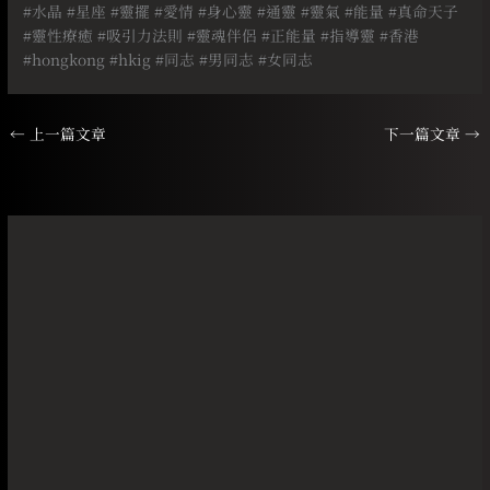
#
水晶
#
星座
#
靈擺
#
愛情
#
身心靈
#
通靈
#
靈氣
#
能量
#
真命天子
#
靈性療癒
#
吸引力法則
#
靈魂伴侶
#
正能量
#
指導靈
#
香港
#hongkong #hkig #
同志
#
男同志
#
女同志
←
上一篇文章
下一篇文章
→