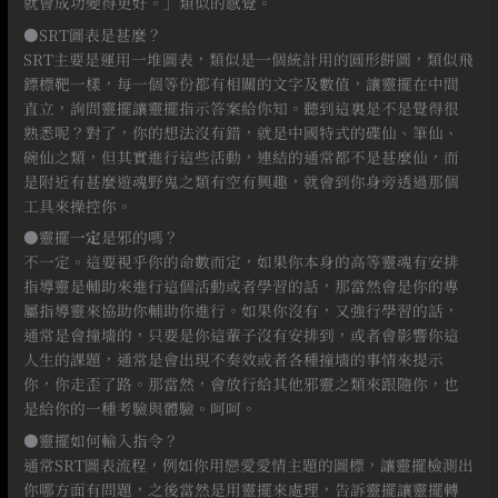
就會成功變得更好。」類似的感覺。
●SRT圖表是甚麼？
SRT主要是運用一堆圖表，類似是一個統計用的圓形餅圖，類似飛
鏢標靶一樣，每一個等份都有相關的文字及數值，讓靈擺在中間
直立，詢問靈擺讓靈擺指示答案給你知。聽到這裏是不是覺得很
熟悉呢？對了，你的想法沒有錯，就是中國特式的碟仙、筆仙、
碗仙之類，但其實進行這些活動，連結的通常都不是甚麼仙，而
是附近有甚麼遊魂野鬼之類有空有興趣，就會到你身旁透過那個
工具來操控你。
●靈擺
一定
是邪的嗎？
不一定。這要視乎你的命數而定，如果你本身的高等靈魂有安排
指導靈是輔助來進行這個活動或者學習的話，那當然會是你的專
屬指導靈來協助你輔助你進行。如果你沒有，又強行學習的話，
通常是會撞墻的，只要是你這輩子沒有安排到，或者會影響你這
人生的課題，通常是會出現不奏效或者各種撞墻的事情來提示
你，你走歪了路。那當然，會放行給其他邪靈之類來跟隨你，也
是給你的一種考驗與體驗。呵呵。
●靈擺如何輸入指令？
通常SRT圖表流程，例如你用戀愛愛情主題的圖標，讓靈擺檢測出
你哪方面有問題，之後當然是用靈擺來處理，告訴靈擺讓靈擺轉