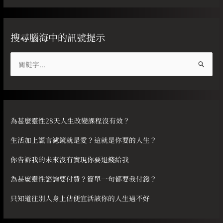
搜尋腦海中的訊號提示
搜
尋
關
鍵
字
為甚麼靈性28天人生改變課程沒有效？
:
生活加上謊言濾鏡就是愛？這就是你要的人生？
你告訴我的未來沒有實現你要退錢給我
為甚麼靈性諮詢要付費？簡單一句都要我付錢？
只知道往別人身上佔便宜活該你的人生過不好