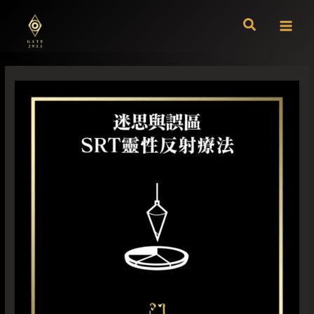
跳
至
主
要
內
容