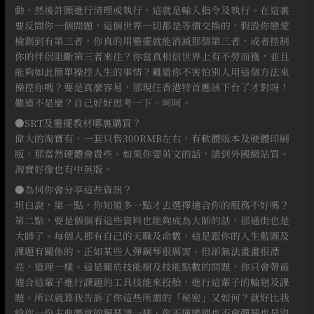
動，然後許願進行清理或執行，這就是輸入指令及執行。在這裏
要反問你一個問題，這個世界一切都是等價交換的，假設你戀愛
檢測到有第三者，你真的用靈擺就能消滅那個第三者，或者控制
你的伴侶阻斷第三者來往？你當真相信世界上有不勞而獲，並且
能夠如此簡單操控人生的事情？難道你不害怕別人用這個方法來
操控你嗎？要是真麼容易，那現任香港特首應該下台了才對呀！
難道不是麼？自己好好思考一下。呵呵。
●SRT及靈擺教材哪裏購買？
偉大的淘寶有，一套只售300RMB左右，有軟體版本及硬體印刷
版，那當然硬體會貴些。如果你要英文的話，請到外國網站買。
淘寶好像也有中英版。⠀
●為何你會分享這些資訊？
坦白說，第一點，你知道多一點才去選擇適合你的服務不好嗎？
第二點，要是個個看這些資料也能夠成為大師的話，那通街也是
大師了。每個人都有自己的天職及命數，這是跟你的人生藍圖及
課題有關係的。正如某些人彈鋼琴很厲害、但卻無法畫畫很漂
亮，道理一樣。這是關於技能樹及技能點數的問題，你只會帶最
適合這輩子進行課題的工具技能來投胎，進行這輩子的輪迴及課
題。所以就算我告訴了你這些所謂的「秘密」又如何？就好比我
給你一份古典樂章的鋼琴譜一樣，你不懂樂理也不會彈琴也是沒