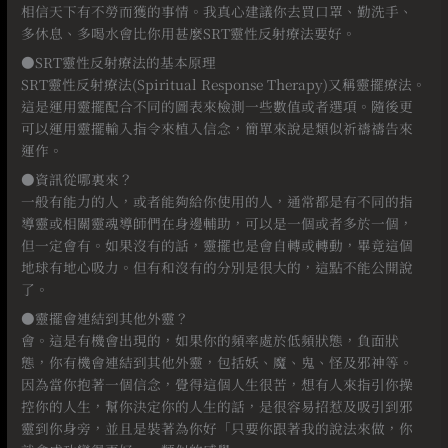
相信天下有不勞而獲的事情。我真心建議你去買口罩、勤洗手、
多休息、多喝水會比你用甚麼SRT靈性反射療法要好。
●SRT靈性反射療法的基本原理
SRT靈性反射療法(Spiritual Response Therapy)又稱靈擺療法。
這是運用靈擺配合不同的圖表來檢測一些數值或者選項。隨後更
可以運用靈擺輸入指令來植入信念，簡單來說是類似祈禱禱告來
運作。
●資訊從哪裏來？
一般有能力的人，或者能夠給你使用的人，通常都是有不同的指
導靈或相關靈魂導師們在身邊輔助，可以是一個或者多於一個，
但一定會有。如果沒有的話，靈擺也是會自轉或轉動，畢竟這個
地球有地心吸力。但有和沒有的分別是很大的，這點不能公開說
了。
●靈擺會連結到其他外靈？
會。這是有機會出現的，如果你的頻率處於低頻狀態，負面狀
態，你有機會連結到其他外靈，包括妖、魔、鬼、怪及邪神等。
因為當你抱著一個信念，覺得這個人生很苦，想有人來指引你操
控你的人生，幫你決定你的人生的話，是很容易招惹及吸引到邪
靈到你身旁，並且是裝著為你好「只要你跟著我的說法來做，你