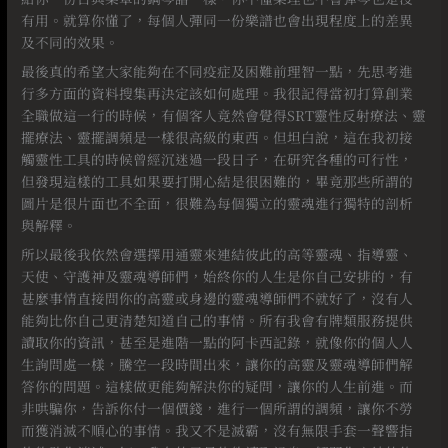
有用。就算你懂了，每個人彈同一份樂譜也會出現程度上的差異
及不同的效果。
最後真的希望大家能夠在不同疫症及困難前理智一點，先思考進
行多方面的資料搜集再決定該如何處理。我很記得當初打算創業
全職做這一行的時候，有個客人竟然會覺得SRT靈性反射療法、靈
擺療法、靈擺調頻是一樣很高級的東西。但坦白說，這在我初接
觸靈性工具的時候曾經沉迷過一段日子，在研究各種的可行性，
但發現這樣的工具如果要打開心結是很困難的，畢竟那些所謂的
圖片是很片面也不全面，很難為每個獨立的靈魂進行獨特的剖析
與解釋。
所以最後我依然會選擇用通靈來連結彼此的高等靈魂、指導靈、
天使、守護神及靈魂導師們，始終你的人生是你自己安排的，有
甚麼事情直接問你的高靈或身邊的靈魂導師們不就好了，沒有人
能夠比你自己更清楚知道自己的事情。所有我會有牌類服務提供
讀取你的資訊，甚至是進階一點的阿卡西記錄，就像你的個人人
生詢問處一樣，騰空一段時間出來，讓你的高靈及靈魂導師們解
答你的問題。這樣做更能夠解決你的疑問，讓你的人生前進。而
非哄騙你，告訴你付一個價錢，進行一個所謂的調頻，讓你不勞
而獲消滅不順心的事情。我又不是滅霸，沒有無限手套一聲響指