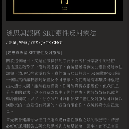
迷思與誤區 SRT靈性反射療法
/
能量
,
靈修
/ 作者:
JACK CHOI
[迷思與誤區 SRT靈性反射療法]
關於這個題目，又是在考驗我到底要不要說和分享當中的秘密，
最後還是猶豫了一段時間擱置了，直接最近看到SRT靈性反射療法
調頻、清理抵抗武漢肺炎，真的讓我啞口無言….發國難財發到這
一個點真的讓我感到蒙羞及不可思議，為何總是有那麼多神棍跑
出來遺害人間？雖然我這樣說，你可能覺得我很過份，但我只是
分享我的看法，你不同意或戳中了你的痛處，你該好好反思或者
轉身離開就可以了。你亦依然可以相信SRT靈性反射療法可以抗武
漢肺炎的，這是沒有問題的，我沒有阻止你，我純粹發表自己意
見。⠀
首先我會建議你做任何或選擇購買靈性療程之類的服務時，請務
必好好運用腦袋去研究及思考到底這是甚麼一回事，而不是盲目