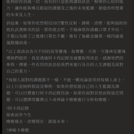
能夠助你消滅一切。我有的只是能夠讀取訊息，解開你心結的能
力，讓你能夠專注眼前的課題及之後的未來藍圖，創造你所想要
的未來及人生。⠀
到這裏，如果你依然相信SRT靈性反射、調頻、清理，能夠協助你
抵抗武漢肺炎的話，那你就去吧。不過麻煩你請戴口罩才外出，
不要以為做了之後連口罩也不戴，像有了無敵金鐘罩一樣四處遊
蕩散播病毒。
*以上資訊由各方不同的高等靈魂、指導靈、天使、守護神及靈魂
導師們提供，我是透過阿卡西記錄及通靈取得訊息。感謝祂們的
參與，傳遞一些有用的訊息給我們來進行各自的人生課題及面對
自己的業力。
*每個人面對的課題都不一樣，不能一概而論套用到每個人身上，
以上只是純粹假設及舉例，如果你想知道自己的人生藍圖及課
題，可以付費進行阿卡西記錄咨詢。如果你面對其他前程迷茫問
題，可以選擇塔羅牌占卜或神諭卡療癒進行分析和療癒。⠀
?阿卡西記錄
探索前世今生
療癒過去、改變現在、創造未來。
?神喻卡療癒