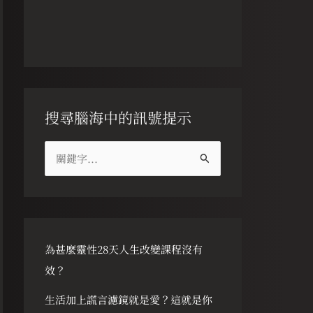
搜尋腦海中的訊號提示
搜
尋
關
鍵
字
為甚麼靈性28天人生改變課程沒有
:
效？
生活加上謊言濾鏡就是愛？這就是你