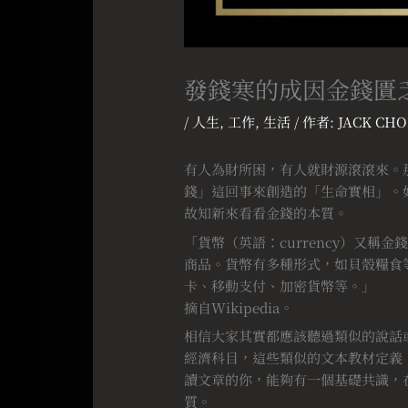
發錢寒的成因金錢匱
/
人生
,
工作
,
生活
/ 作者:
JACK CHO
有人為財所困，有人就財源滾滾來。
錢」這回事來創造的「生命實相」。
故知新來看看金錢的本質。
「貨幣（英語：currency）又
商品。貨幣有多種形式，如貝殼糧食
卡、移動支付、加密貨幣等。」
摘自Wikipedia。
相信大家其實都應該聽過類似的說話
經濟科目，這些類似的文本教材定義
讀文章的你，能夠有一個基礎共識，
質。