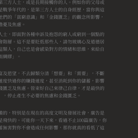
第三方人士，或是長期接觸你的人。例如你的父母或
是戰爭年代的，是第三方人士的自身經歷，當你與這
他們的「貧窮意識」和「金錢匱乏」的觀念所影響，
擔憂及焦慮。
人士，即面對各種申訴及抱怨的窮人或窮到一個點的
會階層。這不是要貶低那些人，請勿玻璃心及道德居
這類人，自己也是會感染對方的情緒和思維，來給自
雨綢繆」。
富及慾望，不去歸類分清「想要」和「需要」，不斷
速度快過你的賺錢速度，甚至消耗到你的儲蓄，影響
錢匱乏及焦慮。管束好自己來律己自律，才是最快的
」，停止產生不必要的焦慮和金錢匱乏。
備的，特別是在現在的高度文明及發展社會，廣告是
飛快的。可能你一天下來，看過不止100篇廣告，你
蓄無害對你不會造成任何影響，那你就真的看低了這