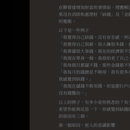
在聊發達增加財富的事情前，理應解
果沒有消除和處理好「缺錢」及「金
的進賬。
以下是一些例子
「我覺得自己缺錢，沒有安全感，所
「我覺得自己很窮，別人賺很多錢，
「我要儲很大筆錢，現在的經濟很不
「我現在單身一個，我很怕老了自己
「我每個月都儲不錢，那些金錢都不
「我每月的錢總是不夠用，我有很多
我感覺到缺錢。」
「我現在儲錢不敢用錢，但是銀行戶
沒有錢醫治。」
以上的例子，有多少是你熟悉的？有
希望你能夠反思一下，你感覺到缺錢
的原因有三個。
第一個原因，他人的意識影響