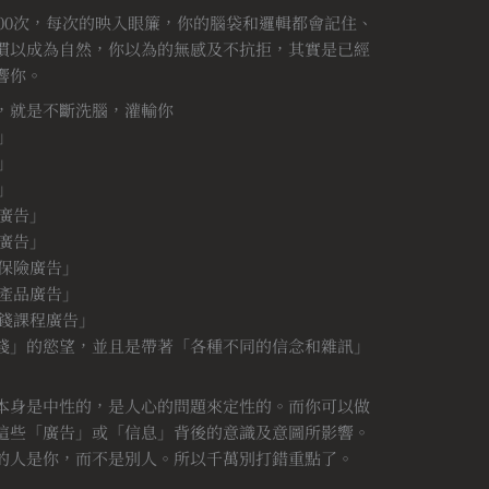
10000次，每次的映入眼簾，你的腦袋和邏輯都會記住、
慣以成為自然，你以為的無感及不抗拒，其實是已經
響你。
，就是不斷洗腦，灌輸你
」
」
」
品廣告」
品廣告」
資保險廣告」
健產品廣告」
賺錢課程廣告」
錢」的慾望，並且是帶著「各種不同的信念和雜訊」
本身是中性的，是人心的問題來定性的。而你可以做
這些「廣告」或「信息」背後的意識及意圖所影響。
的人是你，而不是別人。所以千萬別打錯重點了。