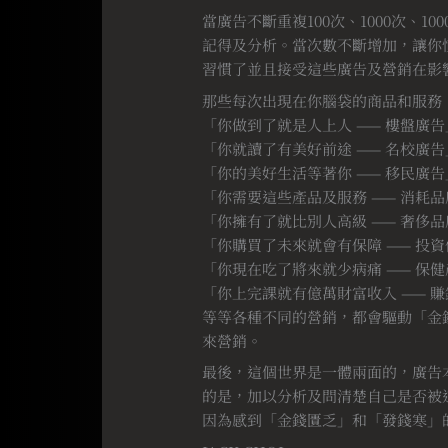
當廣告不斷重複100次、1000次、
記得及分析。當次數不斷增加，讓你
習慣了並且接受這些廣告及營銷在影
那些每次出現在你腦袋的商品和服務
「你做到了就是人上人 —— 樓盤廣告
「你就讀了有美好前途 —— 名校廣告
「你的美好生活等著你 —— 移民廣告
「你需要這些產品及服務 —— 消耗
「你擁有了就比別人高級 —— 奢侈
「你購買了未來就會有保障 —— 投
「你現在吃了將來就少病痛 —— 保
「你上完課就有億萬財富收入 —— 
等等各種不同的營銷，都會驅動「金
來營銷。
最後，這個世界是一體兩面的，廣告
的是，加以分析及問清楚自己是否被
因為感到「金錢匱乏」和「發錢寒」