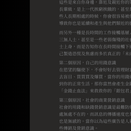
這些是來自你身邊，靠近及親近你的
長輩級，是上一代挨窮挨餓的，甚至
些人長期相處的時候，你會很容易被
導致你也是延續和產生與他們類近的
而另外一種是長時間的工作接觸基層
三無人士，甚至是一些老弱傷殘的社
士上身，而是告知你在長時間接觸下
己製造恐慌及焦慮而多於真正的「未
第二個原因，自己的用錢意識
在慾望的驅使下，不會好好去管理財
去盲目、買買買及爆買，當你的用錢
到你的正常生活，那你當然會產生金
「金錢止血法」來救救你的「銀包君
第三個原因，社會的商業營銷意識
社會的用錢和缺錢營銷意識是最難防
處無處不在的，而訊息的傳播速度也是
也是無感的。當你以為這些廣告是人
些傳銷及營銷意識。