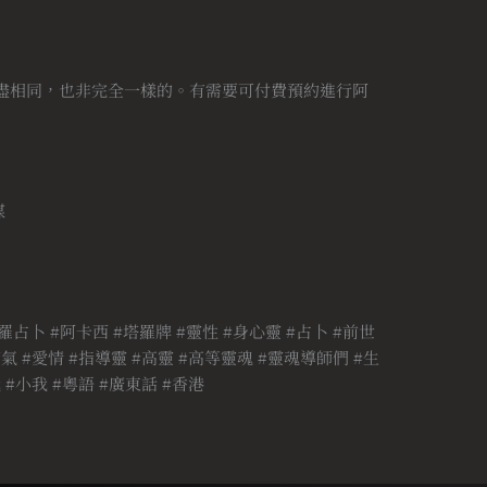
盡相同，也非完全一樣的。有需要可付費預約進行阿
媒
羅占卜 #阿卡西 #塔羅牌 #靈性 #身心靈 #占卜 #前世
氣 #愛情 #指導靈 #高靈 #高等靈魂 #靈魂導師們 #生
 #小我 #粵語 #廣東話 #香港