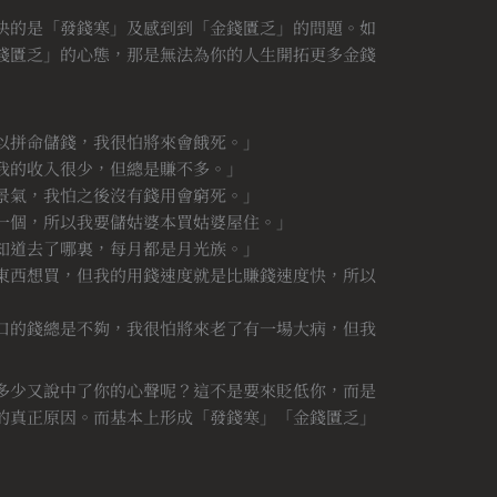
決的是「發錢寒」及感到到「金錢匱乏」的問題。如
錢匱乏」的心態，那是無法為你的人生開拓更多金錢
以拼命儲錢，我很怕將來會餓死。」
我的收入很少，但總是賺不多。」
景氣，我怕之後沒有錢用會窮死。」
一個，所以我要儲姑婆本買姑婆屋住。」
知道去了哪裏，每月都是月光族。」
東西想買，但我的用錢速度就是比賺錢速度快，所以
口的錢總是不夠，我很怕將來老了有一場大病，但我
多少又說中了你的心聲呢？這不是要來貶低你，而是
的真正原因。而基本上形成「發錢寒」「金錢匱乏」