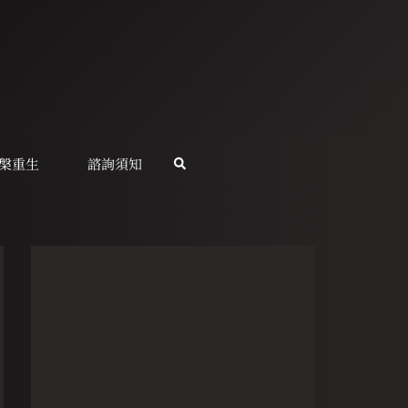
槃重生
諮詢須知