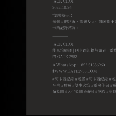
JACK CHOI
2022.10.26
*溫馨提示：
每個人的狀況、課題及人生鋪陳都不
卡西記錄諮詢。
—————
JACK CHOI
能量治療師 | 阿卡西記錄解讀者 | 靈
門 GATE 2953
📱WhatsApp: +852 51386960
🌐WWW.GATE2953.COM
#阿卡西記錄 #塔羅 #阿卡西紀錄 #塔
今生 #通靈 #雙生火焰 #靈魂伴侶 #靈
命藍圖 #人生藍圖 #輪迴 #投胎 #高我