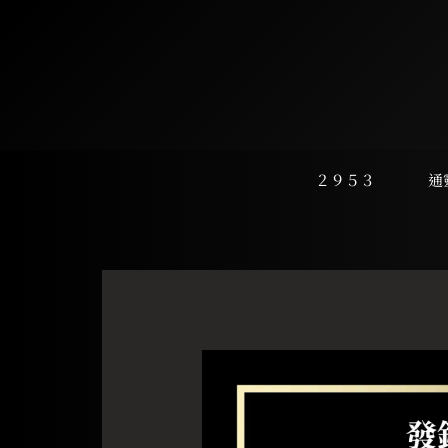
跳
至
主
要
內
容
２９５３
通