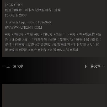
JACK CHOI
能量治療師 | 阿卡西記錄解讀者 | 靈媒
門 GATE 2953
📱WhatsApp: +852 51386960
🌐WWW.GATE2953.COM
#阿卡西記錄 #塔羅 #阿卡西紀錄 #塔羅占卜 #阿卡西 #塔羅牌 #靈
性 #身心靈 #占卜 #前世今生 #通靈 #雙生火焰 #靈魂伴侶 #靈氣 #
愛情 #指導靈 #高靈 #高等靈魂 #靈魂導師們 #生命藍圖 #人生藍
圖 #輪迴 #投胎 #高我 #小我 #粵語 #廣東話 #香港
←
上一篇文章
下一篇文章
→