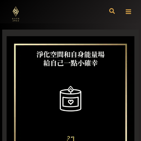
跳
至
主
要
內
容