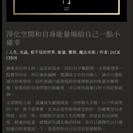
淨化空間和自身能量場給自己一點小
確幸
/
人生
,
水晶
,
看不見的世界
,
能量
,
靈修
,
魔法巫術
/ 作者:
JACK
CHOI
謝謝各位的支持。這是新版本，因IG有字數限制，又想新增多一
點實用內容，所以重新編輯。閱讀該文字的有緣人，請自行選取
適合的來使用。這些建議只能夠協助你處理輕度的能量失衡問
題。如果你的自身問題比較嚴重，可以來找我進行阿卡西記錄諮
詢。
文章開始之前，請讓我先戴個頭盔，刊登個大字報。以下所說明
的一切，都不是事實，也未必是你能夠感受到的，但確實是信者
得救。至於「救」的絕對不是你人生的整體，而是在你局部輕
度、輕量的能量，感覺到失調失衡的時候，你可以選擇性自行選
取適合的來嘗試一下，看看對你自己有沒有甚麼幫助。