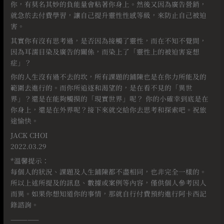
你，有莫名其妙的負能量會粘著你身上。然後又因為廣告營銷，
就急於去付費學習，讓自己提升靈性性感等級，來防止自己被迫
害。
其實你有沒有思考過，是否因為接觸了靈性，而在不知不覺間，
因為耳濡目染及廣告的關係，而染上了「靈性上的被迫害妄想
症」？
你的人生沒有過不去的坎，所有課題的鋪陳也是在你力所能及的
範圍去進行的。而你所追逐和渴望的，是在看不見的「異世
界」？還是在能夠觸摸的「現實世界」呢？ 你的小確幸到底是在
你身上，還是在外界呢？接下來就交給你去思考和探索吧。祝旅
途愉快。
JACK CHOI
2022.03.29
*溫馨提示：
每個人的狀況、課題及人生鋪陳都不盡相同，也非完全一樣的。
所以上述所提及的訊息、數據或案例等內容，僅供個人參考因人
而異。如果你想知道你的事情，那就自行付費預約進行阿卡西記
錄諮詢。
—————