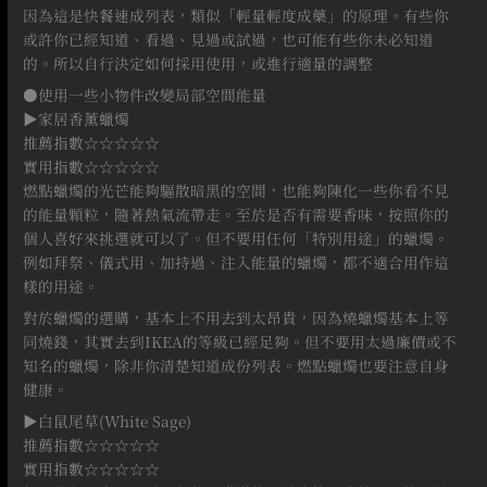
因為這是快餐速成列表，類似「輕量輕度成藥」的原理。有些你
或許你已經知道、看過、見過或試過，也可能有些你未必知道
的。所以自行決定如何採用使用，或進行適量的調整
●使用一些小物件改變局部空間能量
▶家居香薰蠟燭
推薦指數☆☆☆☆☆
實用指數☆☆☆☆☆
燃點蠟燭的光芒能夠驅散暗黑的空間，也能夠陳化一些你看不見
的能量顆粒，隨著熱氣流帶走。至於是否有需要香味，按照你的
個人喜好來挑選就可以了。但不要用任何「特別用途」的蠟燭。
例如拜祭、儀式用、加持過、注入能量的蠟燭，都不適合用作這
樣的用途。
對於蠟燭的選購，基本上不用去到太昂貴，因為燒蠟燭基本上等
同燒錢，其實去到IKEA的等級已經足夠。但不要用太過廉價或不
知名的蠟燭，除非你清楚知道成份列表。燃點蠟燭也要注意自身
健康。
▶白鼠尾草(White Sage)
推薦指數☆☆☆☆☆
實用指數☆☆☆☆☆