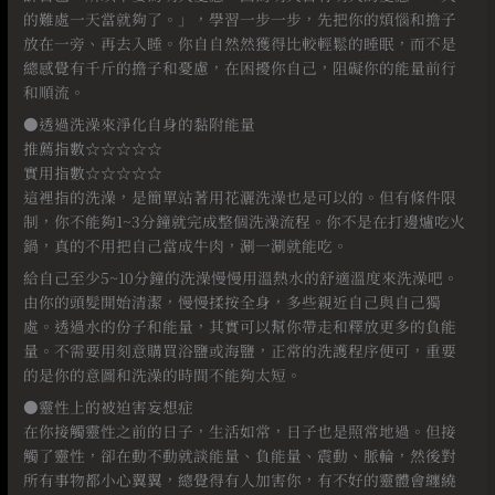
的難處一天當就夠了。」，學習一步一步，先把你的煩惱和擔子
放在一旁、再去入睡。你自自然然獲得比較輕鬆的睡眠，而不是
總感覺有千斤的擔子和憂慮，在困擾你自己，阻礙你的能量前行
和順流。
●透過洗澡來淨化自身的黏附能量
推薦指數☆☆☆☆☆
實用指數☆☆☆☆☆
這裡指的洗澡，是簡單站著用花灑洗澡也是可以的。但有條件限
制，你不能夠1~3分鐘就完成整個洗澡流程。你不是在打邊爐吃火
鍋，真的不用把自己當成牛肉，涮一涮就能吃。
給自己至少5~10分鐘的洗澡慢慢用溫熱水的舒適溫度來洗澡吧。
由你的頭髮開始清潔，慢慢揉按全身，多些親近自己與自己獨
處。透過水的份子和能量，其實可以幫你帶走和釋放更多的負能
量。不需要用刻意購買浴鹽或海鹽，正常的洗護程序便可，重要
的是你的意圖和洗澡的時間不能夠太短。
●靈性上的被迫害妄想症
在你接觸靈性之前的日子，生活如常，日子也是照常地過。但接
觸了靈性，卻在動不動就談能量、負能量、震動、脈輪，然後對
所有事物都小心翼翼，總覺得有人加害你，有不好的靈體會纏繞