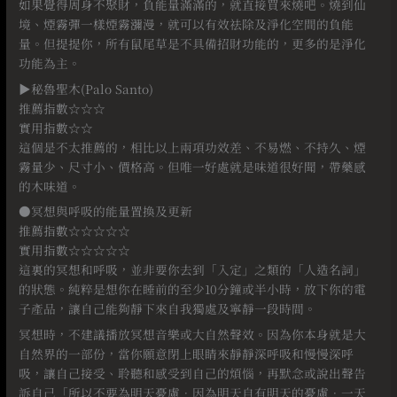
如果覺得周身不聚財，負能量滿滿的，就直接買來燒吧。燒到仙
境、煙霧彈一樣煙霧瀰漫，就可以有效祛除及淨化空間的負能
量。但提提你，所有鼠尾草是不具備招財功能的，更多的是淨化
功能為主。
▶秘魯聖木(Palo Santo)
推薦指數☆☆☆
實用指數☆☆
這個是不太推薦的，相比以上兩項功效差、不易燃、不持久、煙
霧量少、尺寸小、價格高。但唯一好處就是味道很好聞，帶藥感
的木味道。
●冥想與呼吸的能量置換及更新
推薦指數☆☆☆☆☆
實用指數☆☆☆☆☆
這裏的冥想和呼吸，並非要你去到「入定」之類的「人造名詞」
的狀態。純粹是想你在睡前的至少10分鐘或半小時，放下你的電
子產品，讓自己能夠靜下來自我獨處及寧靜一段時間。
冥想時，不建議播放冥想音樂或大自然聲效。因為你本身就是大
自然界的一部份，當你願意閉上眼睛來靜靜深呼吸和慢慢深呼
吸，讓自己接受、聆聽和感受到自己的煩惱，再默念或說出聲告
訴自己「所以不要為明天憂慮．因為明天自有明天的憂慮．一天