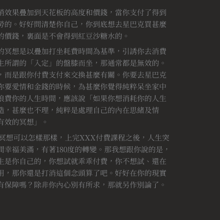
銷效果疊加到天花板的高度和價錢，當你支付了得到
勞的。好好問清楚你自己，你到底想去星巴克買甚麼
的價錢，裏面是不會得到紅豆沙糖水的。
的冥想是以疊加打坐耗費時間為基準，引誘你去消費
生所謂的「入定」的盤膝而坐，那通常都是無效的。
，而是跟你付費支付來交換甚麼有關。你要去星巴克
你要愛情和金錢的時候，為甚麼你覺得純粹呆坐家中
浪費你的人生時間，應該說「如果你想消耗你的人生
造，甚麼也不理，純粹是處理自己的內在思緒及情
有效的冥想」。
冥想可以怎樣那樣，上完XXX付費課程之後，人生突
幸福美滿，有著180度的轉變。那我想跟你說的是，
生是你自己的，你想試就乖乖付費，你不想試、還在
用，那你還是打消這個念頭算了吧。好好在你的現實
有保障嗎？除非你內心別有所求，那就另作別論了。