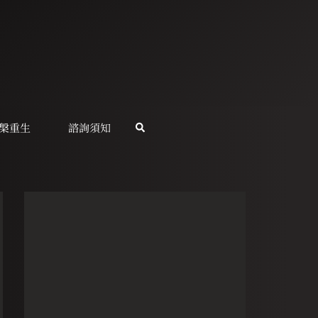
槃重生
諮詢須知