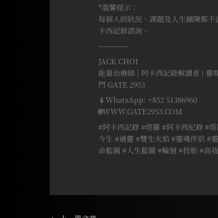
*溫馨提示：
每個人的狀況、課題及人生鋪陳都不
卡西記錄諮詢。
—————
JACK CHOI
能量治療師 | 阿卡西記錄解讀者 | 靈
門 GATE 2953
📱WhatsApp: +852 51386960
🌐WWW.GATE2953.COM
#阿卡西記錄 #塔羅 #阿卡西紀錄 #塔
今生 #通靈 #雙生火焰 #靈魂伴侶 #靈
命藍圖 #人生藍圖 #輪迴 #投胎 #高我