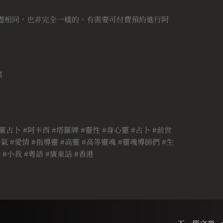
盡相同，也非完全一樣的。有需要可付費預約進行阿
媒
羅占卜 #阿卡西 #塔羅牌 #靈性 #身心靈 #占卜 #前世
氣 #愛情 #指導靈 #高靈 #高等靈魂 #靈魂導師們 #生
 #小我 #粵語 #廣東話 #香港