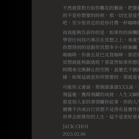
不然就算對方給你雕花的藝術，把營
的不是你想要的時候，那一切也是徒
吧，至少很肯定的是你付費一杯咖啡
而我能夠告訴你的是，如果你的接觸
學習任何技巧專注在冥想之上，來產
你想得到的是跟你冥想多少小時無關
喝咖啡，你會去星巴克買咖啡。那若
冥想就能夠創造呢？那當然如果你想
時間來交換靜止的空間，甚麼也不創
緒，如果這就是你所想要的，那就是
可能你又會說，那個誰誰誰XXX說，
飛猛進，獲得飛躍的成就，人生又瞬間
那是別人家的事情關你屁事，你的人
猶豫不決或自行冥想不見得有甚麼作
世界去經營你的人生，這不是更好更
JACK CHOI
2023.02.06