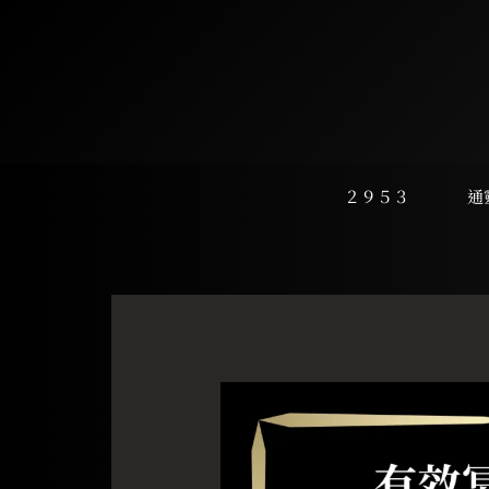
跳
至
主
要
內
容
２９５３
通