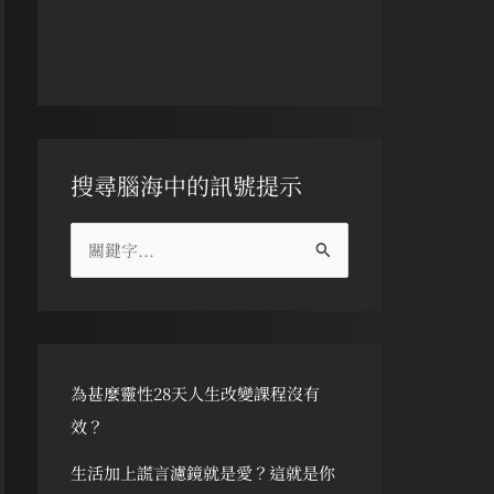
搜尋腦海中的訊號提示
搜
尋
關
鍵
字
為甚麼靈性28天人生改變課程沒有
:
效？
生活加上謊言濾鏡就是愛？這就是你